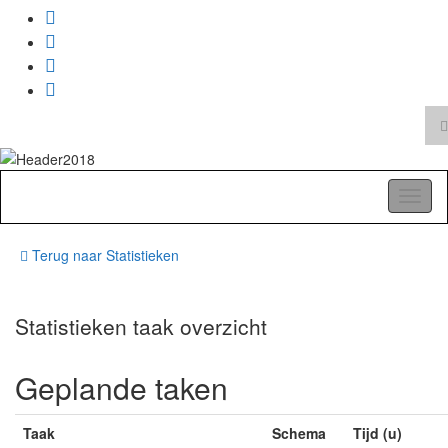
T
z
Search
for:
A Pop Life
Toggl
naviga
Terug naar
Statistieken
Statistieken taak overzicht
Geplande taken
Taak
Schema
Tijd (u)