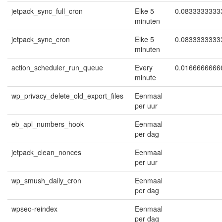
jetpack_sync_full_cron
Elke 5
0.0833333333
minuten
jetpack_sync_cron
Elke 5
0.0833333333
minuten
action_scheduler_run_queue
Every
0.0166666666
minute
wp_privacy_delete_old_export_files
Eenmaal
per uur
eb_apl_numbers_hook
Eenmaal
per dag
jetpack_clean_nonces
Eenmaal
per uur
wp_smush_daily_cron
Eenmaal
per dag
wpseo-reindex
Eenmaal
per dag