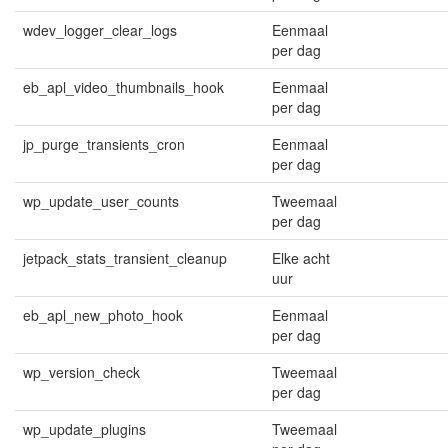
wdev_logger_clear_logs
Eenmaal
per dag
eb_apl_video_thumbnails_hook
Eenmaal
per dag
jp_purge_transients_cron
Eenmaal
per dag
wp_update_user_counts
Tweemaal
per dag
jetpack_stats_transient_cleanup
Elke acht
uur
eb_apl_new_photo_hook
Eenmaal
per dag
wp_version_check
Tweemaal
per dag
wp_update_plugins
Tweemaal