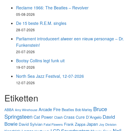
Reclame 1966: The Beatles – Revolver
05-08-2026
De 15 beste R.E.M. singles
28-07-2026
Parliament introduceert alweer een nieuw personage – Dr.
Funkenstein!
20-07-2026
Bootsy Collins legt funk uit
19-07-2026
North Sea Jazz Festival, 12-07-2026
12-07-2026
Etiketten
Bruce
Arcade Fire
Beatles
ABBA
Bob Marley
Amy Winehouse
Springsteen
David
Cat Power
Crass
Cure
D'Angelo
Clash
Bowie
Japan
David Sylvian
Frank Zappa
Fatal Flowers
Joy Division
Neil
LCD Soundsystem