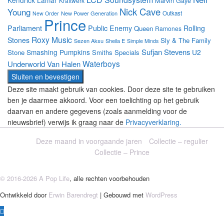
Kendrick Lamar
Marvin Gaye
Kraftwerk
Nick Cave
Young
New Power Generation
Outkast
New Order
Prince
Parliament
Public Enemy
Rolling
Queen
Ramones
Roxy Music
Stones
Sly & The Family
Sezen Aksu
Sheila E
Simple Minds
Sufjan Stevens
Smashing Pumpkins
U2
Stone
Smiths
Specials
Waterboys
Underworld
Van Halen
Deze site maakt gebruik van cookies. Door deze site te gebruiken
ben je daarmee akkoord. Voor een toelichting op het gebruik
daarvan en andere gegevens (zoals aanmelding voor de
nieuwsbrief) verwijs ik graag naar de
Privacyverklaring.
Deze maand in voorgaande jaren
Collectie – regulier
Collectie – Prince
© 2016-2026 A Pop Life
, alle rechten voorbehouden
Ontwikkeld door
Erwin Barendregt
| Gebouwd met
WordPress