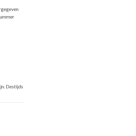
rgegeven
 nummer
jn. Destijds