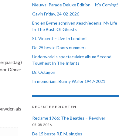
Nieuws: Parade Deluxe Edition – It’s Coming!
Gavin Friday, 24-02-2026
Eno en Byrne schrijven geschiedenis: My Life
In The Bush Of Ghosts
St. Vincent – Live In London!
De 25 beste Doors nummers
Underworld’s spectaculaire album Second
verjaardag)
Toughest In The Infants
door
Dinner
Dr. Octagon
In memoriam: Bunny Wailer 1947-2021
RECENTE BERICHTEN
ouwden als
Reclame 1966: The Beatles – Revolver
05-08-2026
De 15 beste R.E.M. singles