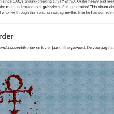
 since 1981’s ground-breaking
DIRTY MIND
. Guitar
heavy
and mea
 the most underrated rock
guitarists
of his generation! This album al
ll who live through this sonic assault agree–this time he has somethin
rder
om/chaosanddisorder
en is vier jaar online geweest. De voorpagina 