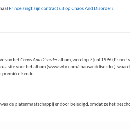
rhaal
Prince zingt zijn contract uit op Chaos And Disorder?
.
ave van het
Chaos And Disorder
album, werd op 7 juni 1996 (Prince’ 
ros.
site voor het album (www.wbr.com/chaosanddisorder), waar
jn première kende.
l was de platenmaatschappij er door beledigd, omdat ze het besch