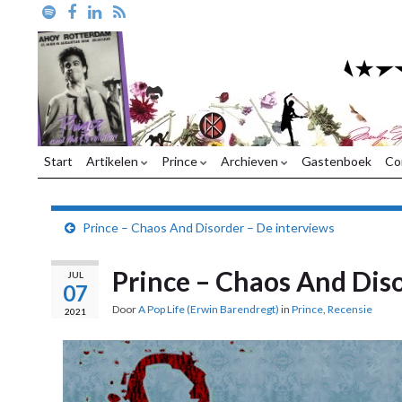
Start
Artikelen
Prince
Archieven
Gastenboek
Co
Prince – Chaos And Disorder – De interviews
Prince – Chaos And Dis
JUL
07
Door
A Pop Life (Erwin Barendregt)
in
Prince
,
Recensie
2021