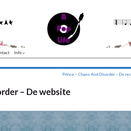
ntact
Info
Prince – Chaos And Disorder – De re
order – De website