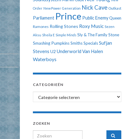
Nick Cave
Order
New Power Generation
Outkast
Prince
Parliament
Public Enemy
Queen
Roxy Music
Rolling Stones
Ramones
Sezen
Sly & The Family Stone
Aksu
Sheila E
Simple Minds
Sufjan
Smashing Pumpkins
Smiths
Specials
Stevens
Underworld
Van Halen
U2
Waterboys
CATEGORIEËN
Categorieën
ZOEKEN
Search for: