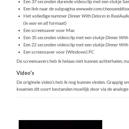
Een 37 seconden durende videoclip met een stukje
Sa
Een link naar de subpagina
www.wbr.com/chaosanddisord
Het volledige nummer
Dinner With Delores
in
RealAudi
(in
wav
en
aif
formaat)
Een screensaver voor Mac
Een 35 seconden videoclip met een stukje
Dinner With
Een 22 seconden videoclip met een stukje
Dinner With
Een screensaver voor (Windows) PC
De screensavers heb ik helaas niet kunnen achterhalen, ma
Video’s
De originele video’s heb ik nog kunnen vinden. Grappig om 
kwamen dit soort bestanden moeilijk door via de analog