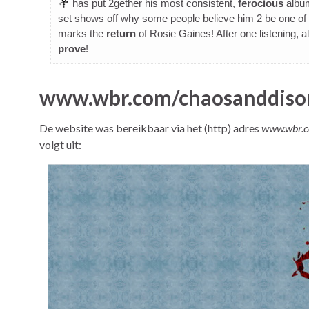
has put 2gether his most consistent,
ferocious
album
set shows off why some people believe him 2 be one of
marks the
return
of Rosie Gaines! After one listening, a
prove
!
www.wbr.com/chaosanddiso
De website was bereikbaar via het (http) adres
www.wbr.c
volgt uit: