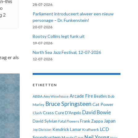
n–this
28-07-2026
so
Parliament introduceert alweer een nieuw
g 2
personage – Dr. Funkenstein!
20-07-2026
Bootsy Collins legt funk uit
19-07-2026
North Sea Jazz Festival, 12-07-2026
zag er als
12-07-2026
ETIKETTEN
Arcade Fire
ABBA
Beatles
Amy Winehouse
Bob
Bruce Springsteen
Cat Power
Marley
David Bowie
Crass
Cure
D'Angelo
Clash
Japan
David Sylvian
Frank Zappa
Fatal Flowers
LCD
Kendrick Lamar
Kraftwerk
Joy Division
Neil Young
Soundsystem
Marvin Gaye
New