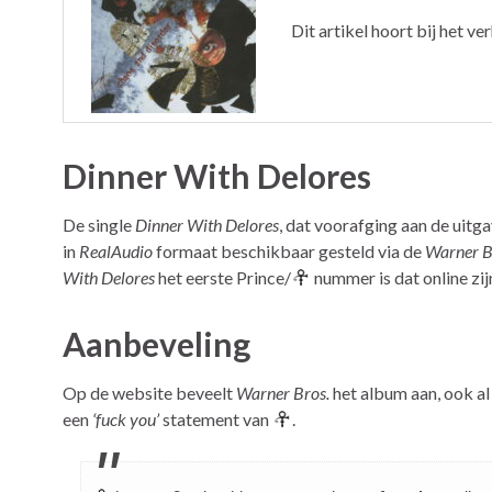
Dit artikel hoort bij het ve
Dinner With Delores
De single
Dinner With Delores
, dat voorafging aan de uitg
in
RealAudio
formaat beschikbaar gesteld via de
Warner B
With Delores
het eerste Prince/
nummer is dat online zi
Aanbeveling
Op de website beveelt
Warner Bros.
het album aan, ook a
een
‘fuck you’
statement van
.