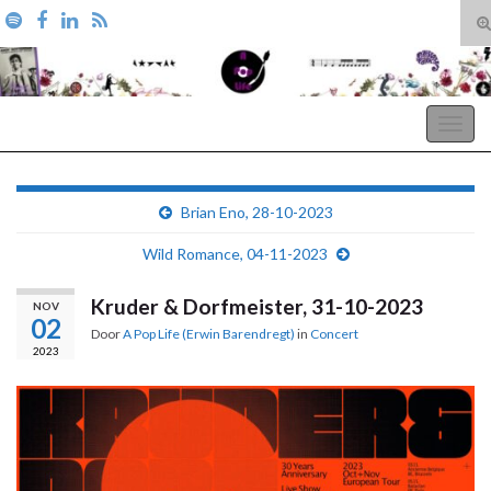
T
zo
Search for:
A Pop Life
Togg
navig
Brian Eno, 28-10-2023
Wild Romance, 04-11-2023
Kruder & Dorfmeister, 31-10-2023
NOV
02
Door
A Pop Life (Erwin Barendregt)
in
Concert
2023