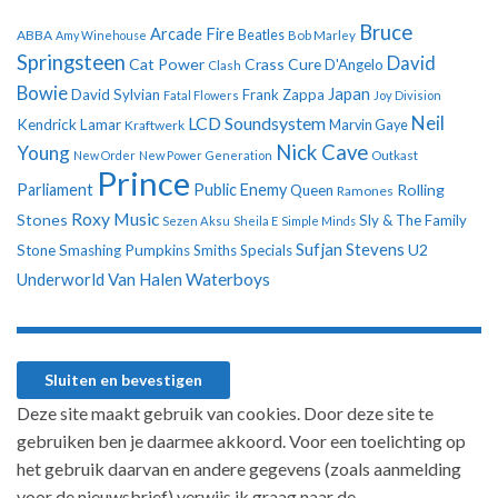
Bruce
Arcade Fire
ABBA
Beatles
Amy Winehouse
Bob Marley
Springsteen
David
Cat Power
Crass
Cure
D'Angelo
Clash
Bowie
Japan
David Sylvian
Frank Zappa
Fatal Flowers
Joy Division
Neil
LCD Soundsystem
Kendrick Lamar
Kraftwerk
Marvin Gaye
Nick Cave
Young
New Order
New Power Generation
Outkast
Prince
Parliament
Public Enemy
Rolling
Queen
Ramones
Roxy Music
Stones
Sly & The Family
Sezen Aksu
Sheila E
Simple Minds
Sufjan Stevens
U2
Stone
Smashing Pumpkins
Smiths
Specials
Underworld
Van Halen
Waterboys
Deze site maakt gebruik van cookies. Door deze site te
gebruiken ben je daarmee akkoord. Voor een toelichting op
het gebruik daarvan en andere gegevens (zoals aanmelding
voor de nieuwsbrief) verwijs ik graag naar de