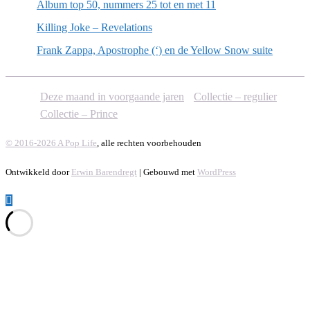
Album top 50, nummers 25 tot en met 11
Killing Joke – Revelations
Frank Zappa, Apostrophe (‘) en de Yellow Snow suite
Deze maand in voorgaande jaren
Collectie – regulier
Collectie – Prince
© 2016-2026 A Pop Life
, alle rechten voorbehouden
Ontwikkeld door
Erwin Barendregt
| Gebouwd met
WordPress