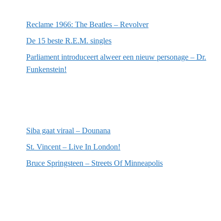
Meest recente berichten
Reclame 1966: The Beatles – Revolver
De 15 beste R.E.M. singles
Parliament introduceert alweer een nieuw personage – Dr.
Funkenstein!
Meest recente recensies
Siba gaat viraal – Dounana
St. Vincent – Live In London!
Bruce Springsteen – Streets Of Minneapolis
Willekeurige artikelen