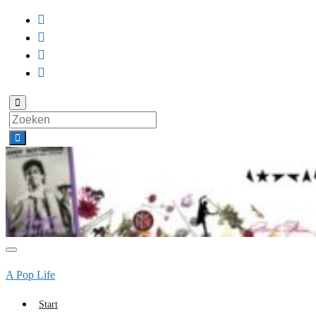
Toggle
zoekformulier
Search
for:
Toggle
navigatie
A Pop Life
Start