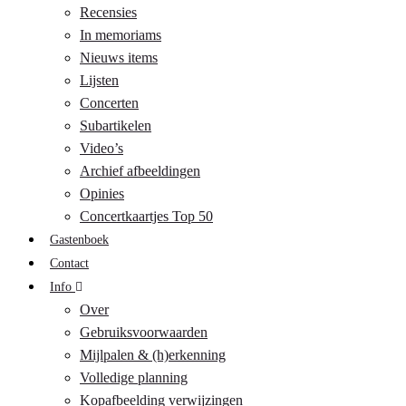
Recensies
In memoriams
Nieuws items
Lijsten
Concerten
Subartikelen
Video’s
Archief afbeeldingen
Opinies
Concertkaartjes Top 50
Gastenboek
Contact
Info
Over
Gebruiksvoorwaarden
Mijlpalen & (h)erkenning
Volledige planning
Kopafbeelding verwijzingen