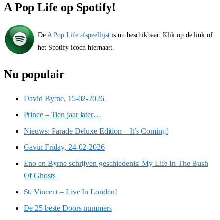
A Pop Life op Spotify!
De
A Pop Life afspeellijst
is nu beschikbaar. Klik op de link of
het Spotify icoon hiernaast.
Nu populair
David Byrne, 15-02-2026
Prince – Tien jaar later…
Nieuws: Parade Deluxe Edition – It’s Coming!
Gavin Friday, 24-02-2026
Eno en Byrne schrijven geschiedenis: My Life In The Bush
Of Ghosts
St. Vincent – Live In London!
De 25 beste Doors nummers