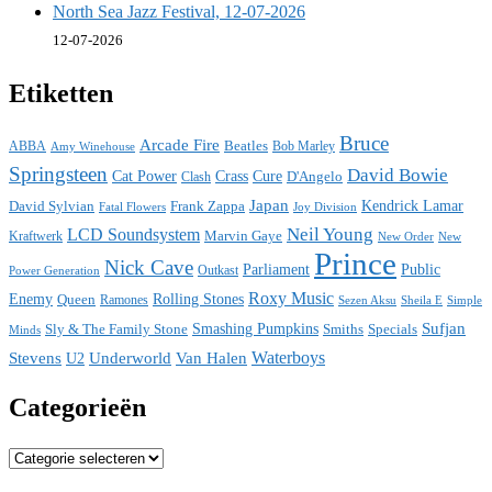
North Sea Jazz Festival, 12-07-2026
12-07-2026
Etiketten
Bruce
Arcade Fire
ABBA
Beatles
Bob Marley
Amy Winehouse
Springsteen
David Bowie
Cat Power
Crass
Cure
D'Angelo
Clash
Japan
David Sylvian
Frank Zappa
Kendrick Lamar
Fatal Flowers
Joy Division
Neil Young
LCD Soundsystem
Kraftwerk
Marvin Gaye
New
New Order
Prince
Nick Cave
Parliament
Public
Power Generation
Outkast
Roxy Music
Enemy
Rolling Stones
Queen
Ramones
Sezen Aksu
Sheila E
Simple
Sufjan
Sly & The Family Stone
Smashing Pumpkins
Smiths
Specials
Minds
Waterboys
Stevens
Underworld
Van Halen
U2
Categorieën
Categorieën