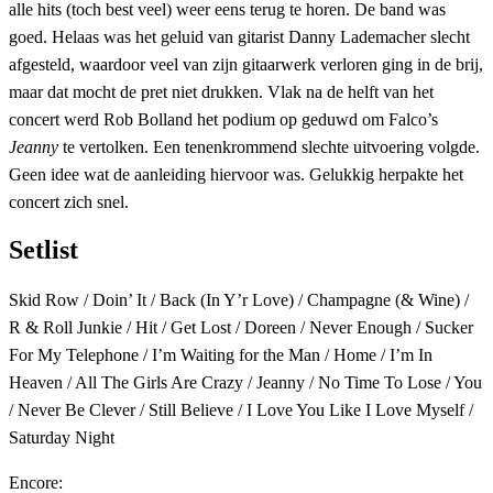
alle hits (toch best veel) weer eens terug te horen. De band was
goed. Helaas was het geluid van gitarist Danny Lademacher slecht
afgesteld, waardoor veel van zijn gitaarwerk verloren ging in de brij,
maar dat mocht de pret niet drukken. Vlak na de helft van het
concert werd Rob Bolland het podium op geduwd om Falco’s
Jeanny
te vertolken. Een tenenkrommend slechte uitvoering volgde.
Geen idee wat de aanleiding hiervoor was. Gelukkig herpakte het
concert zich snel.
Setlist
Skid Row / Doin’ It / Back (In Y’r Love) / Champagne (& Wine) /
R & Roll Junkie / Hit / Get Lost / Doreen / Never Enough / Sucker
For My Telephone / I’m Waiting for the Man / Home / I’m In
Heaven / All The Girls Are Crazy / Jeanny / No Time To Lose / You
/ Never Be Clever / Still Believe / I Love You Like I Love Myself /
Saturday Night
Encore: