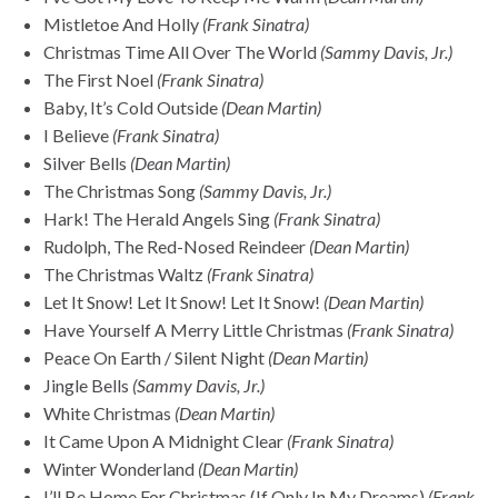
Mistletoe And Holly
(Frank Sinatra)
Christmas Time All Over The World
(Sammy Davis, Jr.)
The First Noel
(Frank Sinatra)
Baby, It’s Cold Outside
(Dean Martin)
I Believe
(Frank Sinatra)
Silver Bells
(Dean Martin)
The Christmas Song
(Sammy Davis, Jr.)
Hark! The Herald Angels Sing
(Frank Sinatra)
Rudolph, The Red-Nosed Reindeer
(Dean Martin)
The Christmas Waltz
(Frank Sinatra)
Let It Snow! Let It Snow! Let It Snow!
(Dean Martin)
Have Yourself A Merry Little Christmas
(Frank Sinatra)
Peace On Earth / Silent Night
(Dean Martin)
Jingle Bells
(Sammy Davis, Jr.)
White Christmas
(Dean Martin)
It Came Upon A Midnight Clear
(Frank Sinatra)
Winter Wonderland
(Dean Martin)
I’ll Be Home For Christmas (If Only In My Dreams)
(Frank