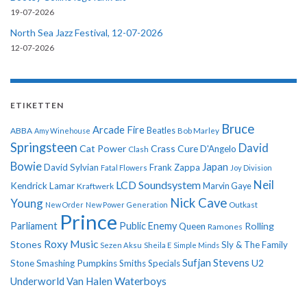
19-07-2026
North Sea Jazz Festival, 12-07-2026
12-07-2026
ETIKETTEN
Bruce
Arcade Fire
ABBA
Beatles
Amy Winehouse
Bob Marley
Springsteen
David
Cat Power
Crass
Cure
D'Angelo
Clash
Bowie
Japan
David Sylvian
Frank Zappa
Fatal Flowers
Joy Division
Neil
LCD Soundsystem
Kendrick Lamar
Kraftwerk
Marvin Gaye
Nick Cave
Young
New Order
New Power Generation
Outkast
Prince
Parliament
Public Enemy
Rolling
Queen
Ramones
Roxy Music
Stones
Sly & The Family
Sezen Aksu
Sheila E
Simple Minds
Sufjan Stevens
U2
Stone
Smashing Pumpkins
Smiths
Specials
Underworld
Van Halen
Waterboys