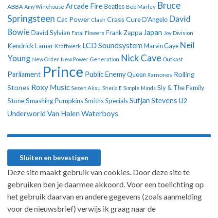
Bruce
Arcade Fire
ABBA
Beatles
Amy Winehouse
Bob Marley
Springsteen
David
Cat Power
Crass
Cure
D'Angelo
Clash
Bowie
Japan
David Sylvian
Frank Zappa
Fatal Flowers
Joy Division
Neil
LCD Soundsystem
Kendrick Lamar
Kraftwerk
Marvin Gaye
Nick Cave
Young
New Order
New Power Generation
Outkast
Prince
Parliament
Public Enemy
Rolling
Queen
Ramones
Roxy Music
Stones
Sly & The Family
Sezen Aksu
Sheila E
Simple Minds
Sufjan Stevens
U2
Stone
Smashing Pumpkins
Smiths
Specials
Underworld
Van Halen
Waterboys
Deze site maakt gebruik van cookies. Door deze site te
gebruiken ben je daarmee akkoord. Voor een toelichting op
het gebruik daarvan en andere gegevens (zoals aanmelding
voor de nieuwsbrief) verwijs ik graag naar de