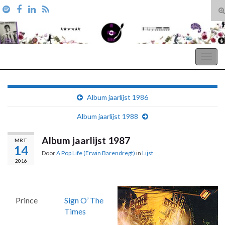
T
zo
Search for:
A Pop Life
Togg
navig
Album jaarlijst 1986
Album jaarlijst 1988
Album jaarlijst 1987
MRT
14
Door
A Pop Life (Erwin Barendregt)
in
Lijst
2016
Prince
Sign O’ The
Times