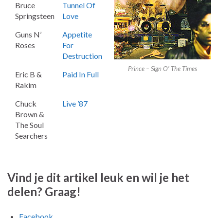
Bruce
Tunnel Of
Springsteen
Love
Guns N’
Appetite
Roses
For
Destruction
Prince – Sign O’ The Times
Eric B &
Paid In Full
Rakim
Chuck
Live ’87
Brown &
The Soul
Searchers
Vind je dit artikel leuk en wil je het
delen? Graag!
Facebook