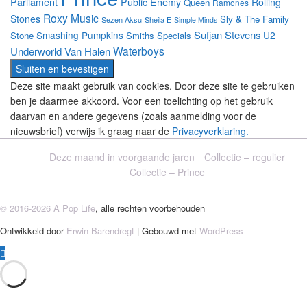
Parliament
Public Enemy
Rolling
Queen
Ramones
Roxy Music
Stones
Sly & The Family
Sezen Aksu
Sheila E
Simple Minds
Sufjan Stevens
Smashing Pumpkins
U2
Stone
Smiths
Specials
Waterboys
Underworld
Van Halen
Deze site maakt gebruik van cookies. Door deze site te gebruiken
ben je daarmee akkoord. Voor een toelichting op het gebruik
daarvan en andere gegevens (zoals aanmelding voor de
nieuwsbrief) verwijs ik graag naar de
Privacyverklaring.
Deze maand in voorgaande jaren
Collectie – regulier
Collectie – Prince
© 2016-2026 A Pop Life
, alle rechten voorbehouden
Ontwikkeld door
Erwin Barendregt
| Gebouwd met
WordPress