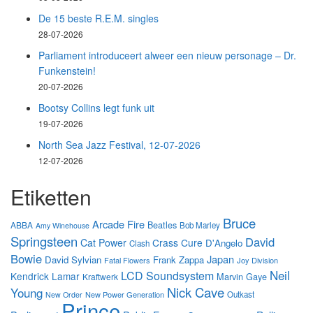
De 15 beste R.E.M. singles
28-07-2026
Parliament introduceert alweer een nieuw personage – Dr.
Funkenstein!
20-07-2026
Bootsy Collins legt funk uit
19-07-2026
North Sea Jazz Festival, 12-07-2026
12-07-2026
Etiketten
Bruce
Arcade Fire
Beatles
ABBA
Bob Marley
Amy Winehouse
Springsteen
David
Cat Power
Crass
Cure
D'Angelo
Clash
Bowie
Japan
David Sylvian
Frank Zappa
Fatal Flowers
Joy Division
Neil
LCD Soundsystem
Kendrick Lamar
Marvin Gaye
Kraftwerk
Nick Cave
Young
New Power Generation
Outkast
New Order
Prince