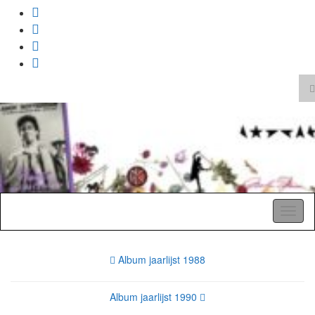
T
z
Search
for:
A Pop Life
Toggl
naviga
Album jaarlijst 1988
Album jaarlijst 1990