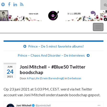
T
zo
Search for:
A Pop Life
Togg
navig
Prince – De 5 minst favoriete albums!
Prince – Chaos And Disorder – De interviews
Joni Mitchell – #Blue50 Twitter
JUN
24
boodschap
2021
Door
A Pop Life (Erwin Barendregt)
in
Eerbetoon
Op 23 juni 2021 at 5:03 PM, CEST. werd via het
Twitter
account van Joni Mitchell onderstaande boodschap gepost.