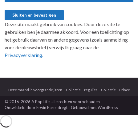
Deze site maakt gebruik van cookies. Door deze site te
gebruiken ben je daarmee akkoord. Voor een toelichting op
het gebruik daarvan en andere gegevens (zoals aanmelding
voor de nieuwsbrief) verwijs ik graag naar de
Privacyverklaring.
Deze maand in voorgaande jaren
Collectie – regulier
Collectie – Prince
© 2016-2026 A Pop Life
, alle rechten voorbehouden
Ontwikkeld door
Erwin Barendregt
| Gebouwd met
WordPress