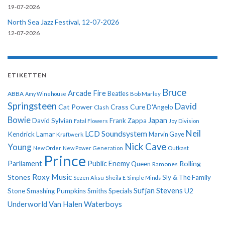
19-07-2026
North Sea Jazz Festival, 12-07-2026
12-07-2026
ETIKETTEN
Bruce
Arcade Fire
ABBA
Beatles
Amy Winehouse
Bob Marley
Springsteen
David
Cat Power
Crass
Cure
D'Angelo
Clash
Bowie
Japan
David Sylvian
Frank Zappa
Fatal Flowers
Joy Division
Neil
LCD Soundsystem
Kendrick Lamar
Kraftwerk
Marvin Gaye
Nick Cave
Young
New Order
New Power Generation
Outkast
Prince
Parliament
Public Enemy
Rolling
Queen
Ramones
Roxy Music
Stones
Sly & The Family
Sezen Aksu
Sheila E
Simple Minds
Sufjan Stevens
U2
Stone
Smashing Pumpkins
Smiths
Specials
Underworld
Van Halen
Waterboys