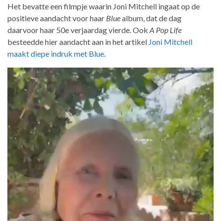
Het bevatte een filmpje waarin Joni Mitchell ingaat op de
positieve aandacht voor haar
Blue
album, dat de dag
daarvoor haar 50e verjaardag vierde. Ook
A Pop Life
besteedde hier aandacht aan in het artikel
Joni Mitchell
maakt diepe indruk met Blue
.
Videospeler