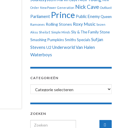
Nick Cave
Order
New Power Generation
Outkast
Prince
Parliament
Public Enemy
Queen
Roxy Music
Rolling Stones
Ramones
Sezen
Sly & The Family Stone
Aksu
Sheila E
Simple Minds
Sufjan
Smashing Pumpkins
Smiths
Specials
Stevens
Underworld
Van Halen
U2
Waterboys
CATEGORIEËN
Categorieën
ZOEKEN
Search for: