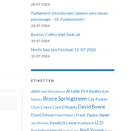
28-07-2026
Parliament introduceert alweer een nieuw
personage – Dr. Funkenstein!
20-07-2026
Bootsy Collins legt funk uit
19-07-2026
North Sea Jazz Festival, 12-07-2026
12-07-2026
ETIKETTEN
Arcade Fire
ABBA
Beatles
Amy Winehouse
Bob
Bruce Springsteen
Cat Power
Marley
David Bowie
Crass
Cure
D'Angelo
Clash
Japan
David Sylvian
Frank Zappa
Fatal Flowers
LCD
Kendrick Lamar
Kraftwerk
Joy Division
Neil Young
Soundsystem
Marvin Gaye
New