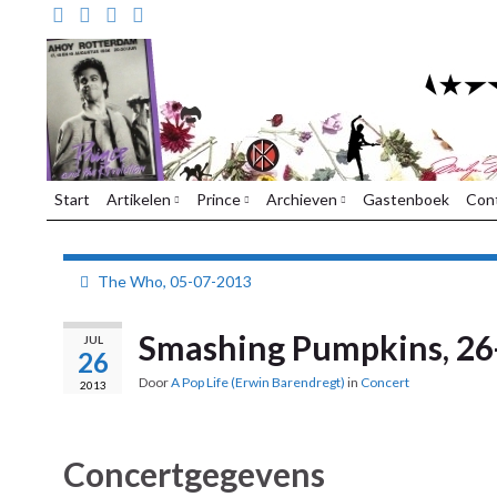
Start
Artikelen
Prince
Archieven
Gastenboek
Con
The Who, 05-07-2013
Smashing Pumpkins, 26
JUL
26
Door
A Pop Life (Erwin Barendregt)
in
Concert
2013
Concertgegevens