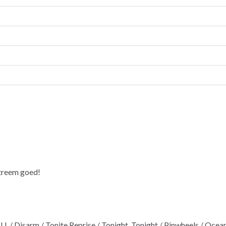
xtreem goed!
U. / Disarm / Tonite Reprise / Tonight, Tonight / Pinwheels / Oceani