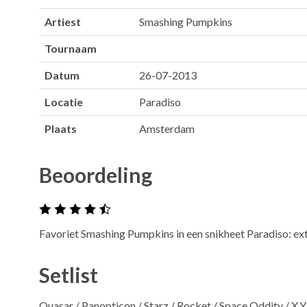
Artiest
Smashing Pumpkins
Tournaam
Datum
26-07-2013
Locatie
Paradiso
Plaats
Amsterdam
Beoordeling
Favoriet Smashing Pumpkins in een snikheet Paradiso: e
Setlist
Quasar / Panopticon / Starz / Rocket / Space Oddity / X.Y.