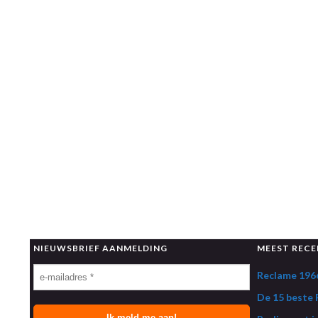
NIEUWSBRIEF AANMELDING
MEEST RECE
Reclame 1966
De 15 beste R