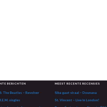
NTE BERICHTEN
MEEST RECENTE RECENSIES
: The Beatles – Revolver
Siba gaat viraal – Dounana
.E.M. singles
St. Vincent – Live In London!