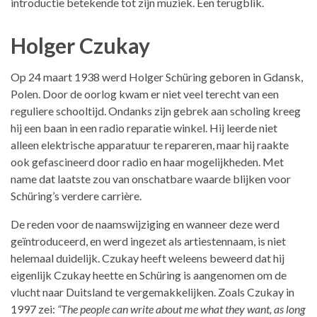
introductie betekende tot zijn muziek. Een terugblik.
Holger Czukay
Op 24 maart 1938 werd Holger Schüring geboren in Gdansk,
Polen. Door de oorlog kwam er niet veel terecht van een
reguliere schooltijd. Ondanks zijn gebrek aan scholing kreeg
hij een baan in een radio reparatie winkel. Hij leerde niet
alleen elektrische apparatuur te repareren, maar hij raakte
ook gefascineerd door radio en haar mogelijkheden. Met
name dat laatste zou van onschatbare waarde blijken voor
Schüring’s verdere carrière.
De reden voor de naamswijziging en wanneer deze werd
geïntroduceerd, en werd ingezet als artiestennaam, is niet
helemaal duidelijk. Czukay heeft weleens beweerd dat hij
eigenlijk Czukay heette en Schüring is aangenomen om de
vlucht naar Duitsland te vergemakkelijken. Zoals Czukay in
1997 zei:
“The people can write about me what they want, as long