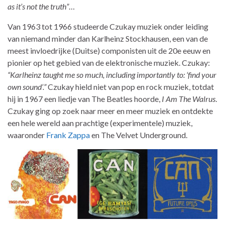
as it’s not the truth”
…
Van 1963 tot 1966 studeerde Czukay muziek onder leiding
van niemand minder dan Karlheinz Stockhausen, een van de
meest invloedrijke (Duitse) componisten uit de 20e eeuw en
pionier op het gebied van de elektronische muziek. Czukay:
“Karlheinz taught me so much, including importantly to: ‘find your
own sound’.”
Czukay hield niet van pop en rock muziek, totdat
hij in 1967 een liedje van The Beatles hoorde,
I Am The Walrus
.
Czukay ging op zoek naar meer en meer muziek en ontdekte
een hele wereld aan prachtige (experimentele) muziek,
waaronder
Frank Zappa
en The Velvet Underground.