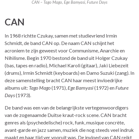
CAN – Tago Mago, Ege Bamyasi, Future Days
CAN
In 1968 richtte Czukay, samen met studievriend Irmin
Schmidt, de band CAN op. De naam CAN schijnt het
acroniem te zijn geweest voor Communisme, Anarchie en
Nihilisme. Begin 1970 bestond de band uit Holger Czukay
(bas, tapes en radio), Michael Karoli (gitaar), Jaki Liebezeit
(drums), Irmin Schmidt (keyboards) en Damo Suzuki (zang). In
deze samenstelling bracht CAN haar meest invloedrijke
albums uit:
Tago Mago
(1971),
Ege Bamyasi
(1972) en
Future
Days
(1973).
De band was een van de belangrijkste vertegenwoordigers
van de zogenaamde Duitse kraut-rock scene. CAN bracht
genres als (psychedelische) rock, funk, musique concrète,
avant-garde en jazz samen, muziek die nog steeds veel indruk
maakt en haar tijd ver vooruit was. De invloed van CAN reikt