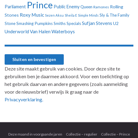
Prince
Parliament
Public Enemy
Rolling
Queen
Ramones
Roxy Music
Stones
Sly & The Family
Sezen Aksu
Sheila E
Simple Minds
Sufjan Stevens
U2
Stone
Smashing Pumpkins
Smiths
Specials
Underworld
Van Halen
Waterboys
Deze site maakt gebruik van cookies. Door deze site te
gebruiken ben je daarmee akkoord. Voor een toelichting op
het gebruik daarvan en andere gegevens (zoals aanmelding
voor de nieuwsbrief) verwijs ik graag naar de
Privacyverklaring.
Deze maand in voorgaande jaren
Collectie – regulier
Collectie – Prince