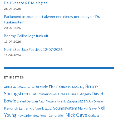
De 15 beste R.E.M. singles
28-07-2026
Parliament introduceert alweer een nieuw personage – Dr.
Funkenstein!
20-07-2026
Bootsy Collins legt funk uit
19-07-2026
North Sea Jazz Festival, 12-07-2026
12-07-2026
ETIKETTEN
Bruce
Arcade Fire
ABBA
Beatles
Amy Winehouse
Bob Marley
Springsteen
David
Cat Power
Crass
Cure
D'Angelo
Clash
Bowie
Japan
David Sylvian
Frank Zappa
Fatal Flowers
Joy Division
Neil
LCD Soundsystem
Kendrick Lamar
Kraftwerk
Marvin Gaye
Nick Cave
Young
New Order
New Power Generation
Outkast