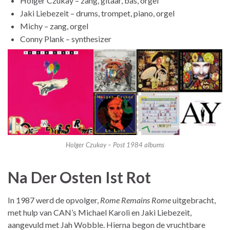
Holger Czukay – zang, gitaar, bas, orgel
Jaki Liebezeit – drums, trompet, piano, orgel
Michy – zang, orgel
Conny Plank – synthesizer
Holger Czukay – Post 1984 albums
Na Der Osten Ist Rot
In 1987 werd de opvolger,
Rome Remains Rome
uitgebracht,
met hulp van CAN’s Michael Karoli en Jaki Liebezeit,
aangevuld met Jah Wobble. Hierna begon de vruchtbare