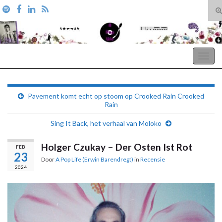
T
zo
Search for:
A Pop Life
Togg
navig
Pavement komt echt op stoom op Crooked Rain Crooked
Rain
Sing It Back, het verhaal van Moloko
Holger Czukay – Der Osten Ist Rot
FEB
23
Door
A Pop Life (Erwin Barendregt)
in
Recensie
2024