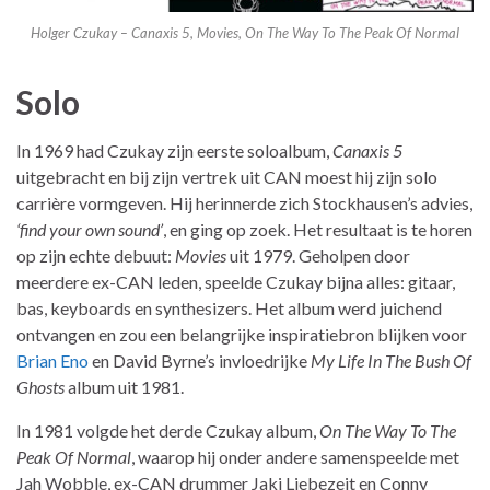
Holger Czukay – Canaxis 5, Movies, On The Way To The Peak Of Normal
Solo
In 1969 had Czukay zijn eerste soloalbum,
Canaxis 5
uitgebracht en bij zijn vertrek uit CAN moest hij zijn solo
carrière vormgeven. Hij herinnerde zich Stockhausen’s advies,
‘find your own sound’
, en ging op zoek. Het resultaat is te horen
op zijn echte debuut:
Movies
uit 1979. Geholpen door
meerdere ex-CAN leden, speelde Czukay bijna alles: gitaar,
bas, keyboards en synthesizers. Het album werd juichend
ontvangen en zou een belangrijke inspiratiebron blijken voor
Brian Eno
en David Byrne’s invloedrijke
My Life In The Bush Of
Ghosts
album uit 1981.
In 1981 volgde het derde Czukay album,
On The Way To The
Peak Of Normal
, waarop hij onder andere samenspeelde met
Jah Wobble, ex-CAN drummer Jaki Liebezeit en Conny