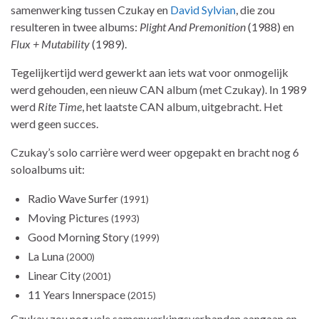
samenwerking tussen Czukay en
David Sylvian
, die zou
resulteren in twee albums:
Plight And Premonition
(1988) en
Flux + Mutability
(1989).
Tegelijkertijd werd gewerkt aan iets wat voor onmogelijk
werd gehouden, een nieuw CAN album (met Czukay). In 1989
werd
Rite Time
, het laatste CAN album, uitgebracht. Het
werd geen succes.
Czukay’s solo carrière werd weer opgepakt en bracht nog 6
soloalbums uit:
Radio Wave Surfer
(1991)
Moving Pictures
(1993)
Good Morning Story
(1999)
La Luna
(2000)
Linear City
(2001)
11 Years Innerspace
(2015)
Czukay zou nog vele samenwerkingsverbanden aangaan en