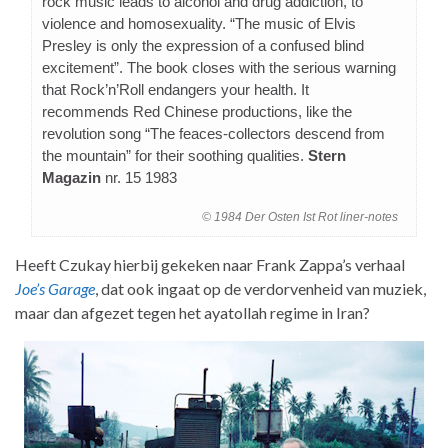
rock music leads to alcohol and drug addiction, to
violence and homosexuality. “The music of Elvis
Presley is only the expression of a confused blind
excitement”. The book closes with the serious warning
that Rock’n’Roll endangers your health. It
recommends Red Chinese productions, like the
revolution song “The feaces-collectors descend from
the mountain” for their soothing qualities.
Stern
Magazin
nr. 15 1983
© 1984 Der Osten Ist Rot liner-notes
Heeft Czukay hierbij gekeken naar Frank Zappa’s verhaal
Joe’s Garage
, dat ook ingaat op de verdorvenheid van muziek,
maar dan afgezet tegen het ayatollah regime in Iran?