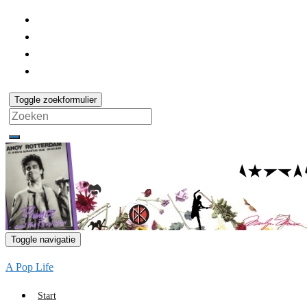
Toggle zoekformulier
Search
for:
Toggle navigatie
A Pop Life
Start