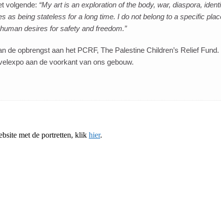
et volgende:
“My art is an exploration of the body, war, diaspora, ide
es as being stateless for a long time. I do not belong to a specific pl
r human desires for safety and freedom.”
an de opbrengst aan het PCRF, The Palestine Children’s Relief Fund.
gevelexpo aan de voorkant van ons gebouw.
ebsite met de portretten, klik
hier
.