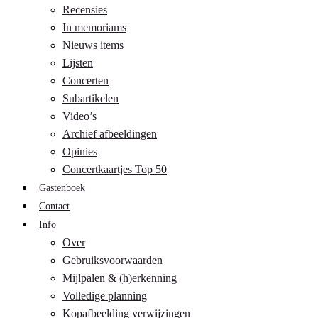
Recensies
In memoriams
Nieuws items
Lijsten
Concerten
Subartikelen
Video’s
Archief afbeeldingen
Opinies
Concertkaartjes Top 50
Gastenboek
Contact
Info
Over
Gebruiksvoorwaarden
Mijlpalen & (h)erkenning
Volledige planning
Kopafbeelding verwijzingen