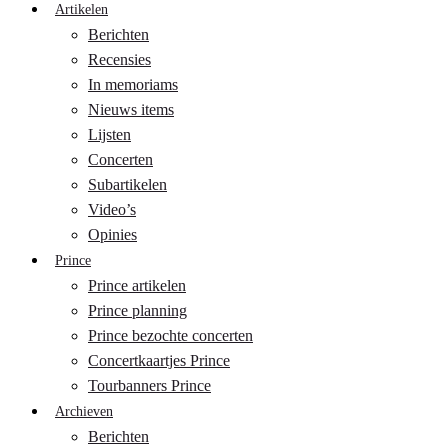
Artikelen
Berichten
Recensies
In memoriams
Nieuws items
Lijsten
Concerten
Subartikelen
Video’s
Opinies
Prince
Prince artikelen
Prince planning
Prince bezochte concerten
Concertkaartjes Prince
Tourbanners Prince
Archieven
Berichten