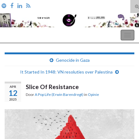
T
zo
Search for:
A Pop Life
Togg
navig
Genocide in Gaza
It Started In 1948: VN resoluties over Palestina
Slice Of Resistance
APR
12
Door
A Pop Life (Erwin Barendregt)
in
Opinie
2025