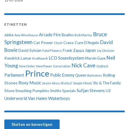
12-07-2026
ETIKETTEN
Bruce
Arcade Fire
ABBA
Beatles
Amy Winehouse
Bob Marley
Springsteen
David
Cat Power
Crass
Cure
D'Angelo
Clash
Bowie
Japan
David Sylvian
Frank Zappa
Fatal Flowers
Joy Division
Neil
LCD Soundsystem
Kendrick Lamar
Kraftwerk
Marvin Gaye
Nick Cave
Young
New Order
New Power Generation
Outkast
Prince
Parliament
Public Enemy
Rolling
Queen
Ramones
Roxy Music
Stones
Sly & The Family
Sezen Aksu
Sheila E
Simple Minds
Sufjan Stevens
U2
Stone
Smashing Pumpkins
Smiths
Specials
Underworld
Van Halen
Waterboys