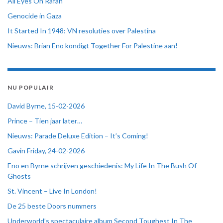
All Eyes On Rafah
Genocide in Gaza
It Started In 1948: VN resoluties over Palestina
Nieuws: Brian Eno kondigt Together For Palestine aan!
NU POPULAIR
David Byrne, 15-02-2026
Prince – Tien jaar later…
Nieuws: Parade Deluxe Edition – It’s Coming!
Gavin Friday, 24-02-2026
Eno en Byrne schrijven geschiedenis: My Life In The Bush Of
Ghosts
St. Vincent – Live In London!
De 25 beste Doors nummers
Underworld’s spectaculaire album Second Toughest In The