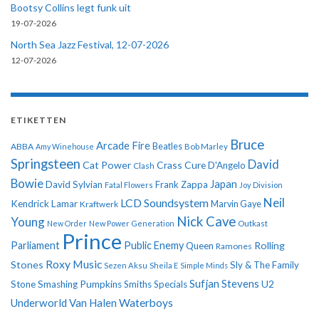
Bootsy Collins legt funk uit
19-07-2026
North Sea Jazz Festival, 12-07-2026
12-07-2026
ETIKETTEN
Bruce
Arcade Fire
ABBA
Beatles
Amy Winehouse
Bob Marley
Springsteen
David
Cat Power
Crass
Cure
D'Angelo
Clash
Bowie
Japan
David Sylvian
Frank Zappa
Fatal Flowers
Joy Division
Neil
LCD Soundsystem
Kendrick Lamar
Kraftwerk
Marvin Gaye
Nick Cave
Young
New Order
New Power Generation
Outkast
Prince
Parliament
Public Enemy
Rolling
Queen
Ramones
Roxy Music
Stones
Sly & The Family
Sezen Aksu
Sheila E
Simple Minds
Sufjan Stevens
U2
Stone
Smashing Pumpkins
Smiths
Specials
Underworld
Van Halen
Waterboys