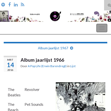
T
zo
Search for:
A Pop Life
Togg
navig
Album jaarlijst 1967
Album jaarlijst 1966
MRT
14
Door
A Pop Life (Erwin Barendregt)
in
Lijst
2016
The
Revolver
Beatles
The
Pet Sounds
Beach