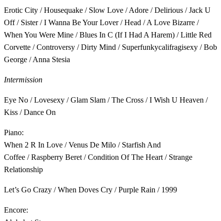
Erotic City / Housequake / Slow Love / Adore / Delirious / Jack U
Off / Sister / I Wanna Be Your Lover / Head / A Love Bizarre /
When You Were Mine / Blues In C (If I Had A Harem) / Little Red
Corvette / Controversy / Dirty Mind / Superfunkycalifragisexy / Bob
George / Anna Stesia
Intermission
Eye No / Lovesexy / Glam Slam / The Cross / I Wish U Heaven /
Kiss / Dance On
Piano:
When 2 R In Love / Venus De Milo / Starfish And
Coffee / Raspberry Beret / Condition Of The Heart / Strange
Relationship
Let’s Go Crazy / When Doves Cry / Purple Rain / 1999
Encore: