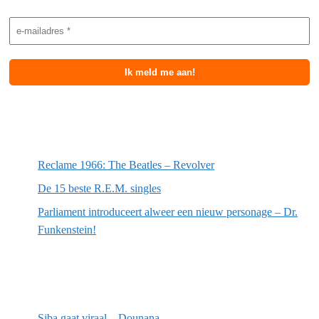
Meest recente berichten
Reclame 1966: The Beatles – Revolver
De 15 beste R.E.M. singles
Parliament introduceert alweer een nieuw personage – Dr.
Funkenstein!
Meest recente recensies
Siba gaat viraal – Dounana