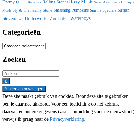
Roxy Music
Enemy
Rolling Stones
Queen
Ramones
Sezen Aksu
Sheila E
Simple
Sufjan
Sly & The Family Stone
Smashing Pumpkins
Smiths
Specials
Minds
Waterboys
Stevens
Underworld
Van Halen
U2
Categorieën
Categorieën
Zoeken
Search
for:
Deze site maakt gebruik van cookies. Door deze site te gebruiken
ben je daarmee akkoord. Voor een toelichting op het gebruik
daarvan en andere gegevens (zoals aanmelding voor de nieuwsbrief)
verwijs ik graag naar de
Privacyverklaring.
Nieuwsbrief aanmelding