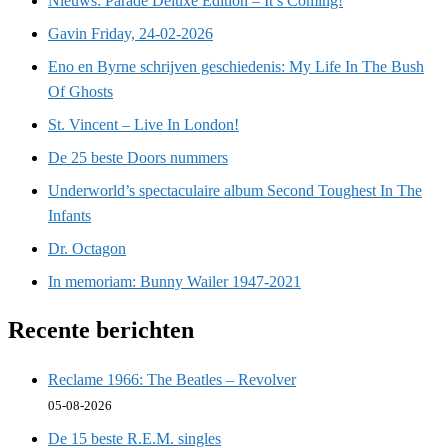
Nieuws: Parade Deluxe Edition – It’s Coming!
Gavin Friday, 24-02-2026
Eno en Byrne schrijven geschiedenis: My Life In The Bush
Of Ghosts
St. Vincent – Live In London!
De 25 beste Doors nummers
Underworld’s spectaculaire album Second Toughest In The
Infants
Dr. Octagon
In memoriam: Bunny Wailer 1947-2021
Recente berichten
Reclame 1966: The Beatles – Revolver
05-08-2026
De 15 beste R.E.M. singles