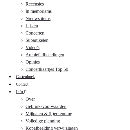
Recensies
In memoriams
Nieuws items
Lijsten
Concerten
Subartikelen
Video’s
Archief afbeeldingen
Opinies
Concertkaartjes Top 50
Gastenboek
Contact
Info
Over
Gebruiksvoorwaarden
Mijlpalen & (h)erkenning
Volledige planning
Kopafbeelding verwijzingen