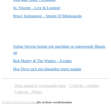
St. Vincent – Live In London!
Bruce Springsteen – Streets Of Minneapolis
Willekeurige artikelen
Sufjan Stevens brengt zijn prachtige en ontroerende Illinois
uit
Bob Marley & The Wailers – Exodus
Hoe Devo zich een klassieker eigen maakte
Deze maand in voorgaande jaren
Collectie – regulier
Collectie – Prince
© 2016-2026 A Pop Life
, alle rechten voorbehouden