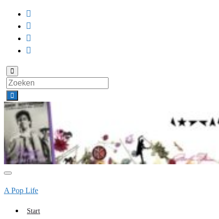
Toggle
zoekformulier
Search
for:
Toggle
navigatie
A Pop Life
Start