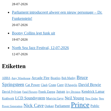
28-07-2026
Parliament introduceert alweer een nieuw personage – Dr.
Funkenstein!
20-07-2026
Bootsy Collins legt funk uit
19-07-2026
North Sea Jazz Festival, 12-07-2026
12-07-2026
Etiketten
Bruce
Arcade Fire
ABBA
Beatles
Bob Marley
Amy Winehouse
Springsteen
David Bowie
Cat Power
Crass
Cure
D'Angelo
Clash
Japan
David Sylvian
Frank Zappa
Kendrick Lamar
Fatal Flowers
Joy Division
Neil Young
LCD Soundsystem
Kraftwerk
Marvin Gaye
New
New Order
Prince
Nick Cave
Parliament
Public
Power Generation
Outkast