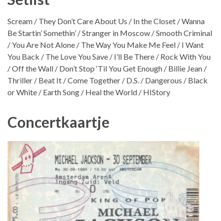
Scream / They Don’t Care About Us / In the Closet / Wanna
Be Startin’ Somethin’ / Stranger in Moscow / Smooth Criminal
/ You Are Not Alone / The Way You Make Me Feel / I Want
You Back / The Love You Save / I’ll Be There / Rock With You
/ Off the Wall / Don’t Stop ‘Til You Get Enough / Billie Jean /
Thriller / Beat It / Come Together / D.S. / Dangerous / Black
or White / Earth Song / Heal the World / HIStory
Concertkaartje