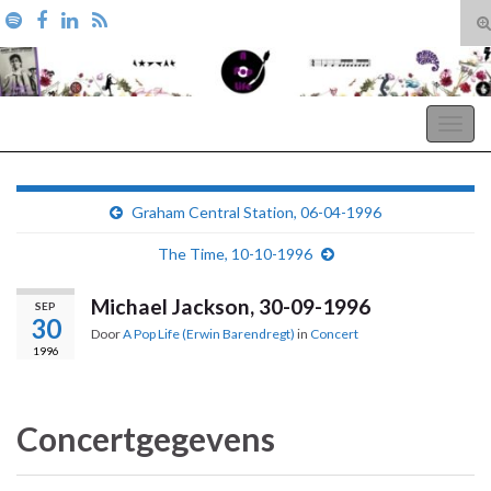
T
zo
Search for:
A Pop Life
Togg
navig
Graham Central Station, 06-04-1996
The Time, 10-10-1996
Michael Jackson, 30-09-1996
SEP
30
Door
A Pop Life (Erwin Barendregt)
in
Concert
1996
Concertgegevens