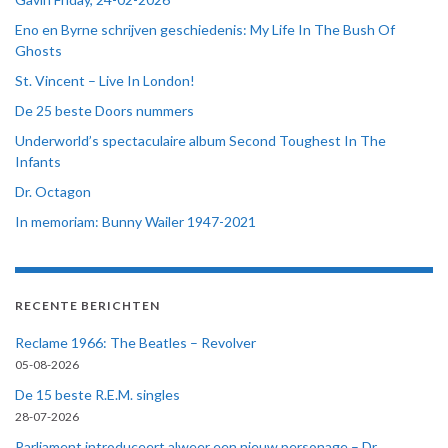
Eno en Byrne schrijven geschiedenis: My Life In The Bush Of
Ghosts
St. Vincent – Live In London!
De 25 beste Doors nummers
Underworld’s spectaculaire album Second Toughest In The
Infants
Dr. Octagon
In memoriam: Bunny Wailer 1947-2021
RECENTE BERICHTEN
Reclame 1966: The Beatles – Revolver
05-08-2026
De 15 beste R.E.M. singles
28-07-2026
Parliament introduceert alweer een nieuw personage – Dr.