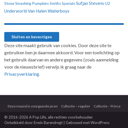
Sufjan Stevens
U2
Stone
Smashing Pumpkins
Smiths
Specials
Underworld
Van Halen
Waterboys
Deze site maakt gebruik van cookies. Door deze site te
gebruiken ben je daarmee akkoord. Voor een toelichting op
het gebruik daarvan en andere gegevens (zoals aanmelding
voor de nieuwsbrief) verwijs ik graag naar de
Privacyverklaring.
Deze maand in voorgaande jaren
Collectie – regulier
Collectie – Prince
© 2016-2026 A Pop Life
, alle rechten voorbehouden
Ontwikkeld door
Erwin Barendregt
| Gebouwd met
WordPress