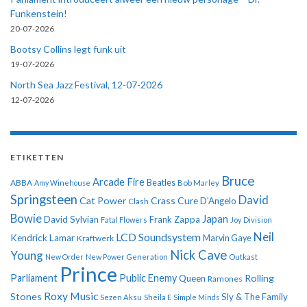
Funkenstein!
20-07-2026
Bootsy Collins legt funk uit
19-07-2026
North Sea Jazz Festival, 12-07-2026
12-07-2026
ETIKETTEN
Bruce
Arcade Fire
ABBA
Beatles
Amy Winehouse
Bob Marley
Springsteen
David
Cat Power
Crass
Cure
D'Angelo
Clash
Bowie
Japan
David Sylvian
Frank Zappa
Fatal Flowers
Joy Division
Neil
LCD Soundsystem
Kendrick Lamar
Kraftwerk
Marvin Gaye
Nick Cave
Young
New Order
New Power Generation
Outkast
Prince
Parliament
Public Enemy
Rolling
Queen
Ramones
Roxy Music
Stones
Sly & The Family
Sezen Aksu
Sheila E
Simple Minds