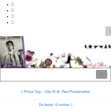
T
z
Search
for:
A Pop Life
Toggl
naviga
Prince Day – City Of St. Paul Proclamation
De beste 12-inches