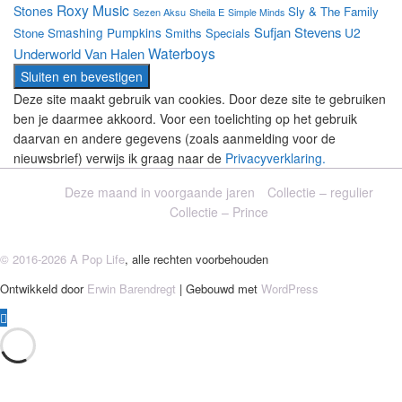
Roxy Music
Stones
Sly & The Family
Sezen Aksu
Sheila E
Simple Minds
Sufjan Stevens
Smashing Pumpkins
U2
Stone
Smiths
Specials
Waterboys
Underworld
Van Halen
Deze site maakt gebruik van cookies. Door deze site te gebruiken
ben je daarmee akkoord. Voor een toelichting op het gebruik
daarvan en andere gegevens (zoals aanmelding voor de
nieuwsbrief) verwijs ik graag naar de
Privacyverklaring.
Deze maand in voorgaande jaren
Collectie – regulier
Collectie – Prince
© 2016-2026 A Pop Life
, alle rechten voorbehouden
Ontwikkeld door
Erwin Barendregt
| Gebouwd met
WordPress