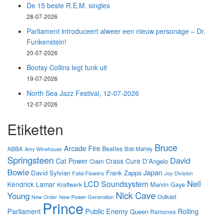
De 15 beste R.E.M. singles
28-07-2026
Parliament introduceert alweer een nieuw personage – Dr.
Funkenstein!
20-07-2026
Bootsy Collins legt funk uit
19-07-2026
North Sea Jazz Festival, 12-07-2026
12-07-2026
Etiketten
Bruce
Arcade Fire
Beatles
ABBA
Bob Marley
Amy Winehouse
Springsteen
David
Cat Power
Crass
Cure
D'Angelo
Clash
Bowie
Japan
David Sylvian
Frank Zappa
Fatal Flowers
Joy Division
Neil
LCD Soundsystem
Kendrick Lamar
Marvin Gaye
Kraftwerk
Nick Cave
Young
New Power Generation
Outkast
New Order
Prince
Parliament
Public Enemy
Rolling
Queen
Ramones