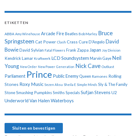
ETIKETTEN
Bruce
Arcade Fire
ABBA
Beatles
Amy Winehouse
Bob Marley
Springsteen
David
Cat Power
Crass
Cure
D'Angelo
Clash
Bowie
Japan
David Sylvian
Frank Zappa
Fatal Flowers
Joy Division
Neil
LCD Soundsystem
Kendrick Lamar
Kraftwerk
Marvin Gaye
Nick Cave
Young
New Order
New Power Generation
Outkast
Prince
Parliament
Public Enemy
Rolling
Queen
Ramones
Roxy Music
Stones
Sly & The Family
Sezen Aksu
Sheila E
Simple Minds
Sufjan Stevens
U2
Stone
Smashing Pumpkins
Smiths
Specials
Underworld
Van Halen
Waterboys