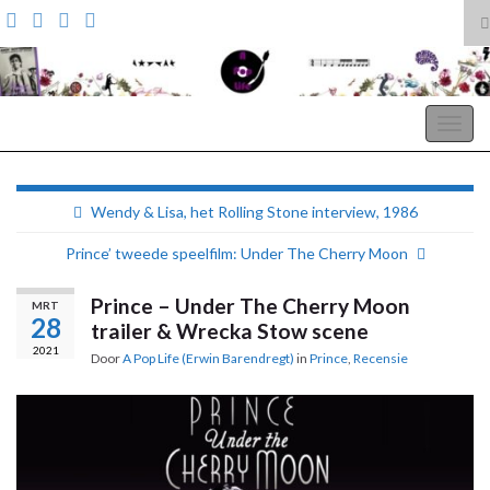
T
z
Search for:
A Pop Life
Togg
navig
Wendy & Lisa, het Rolling Stone interview, 1986
Prince’ tweede speelfilm: Under The Cherry Moon
Prince – Under The Cherry Moon
MRT
28
trailer & Wrecka Stow scene
2021
Door
A Pop Life (Erwin Barendregt)
in
Prince
,
Recensie