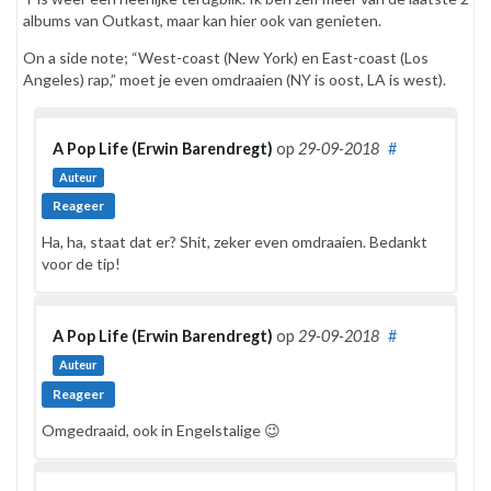
albums van Outkast, maar kan hier ook van genieten.
On a side note; “West-coast (New York) en East-coast (Los
Angeles) rap,” moet je even omdraaien (NY is oost, LA is west).
A Pop Life (Erwin Barendregt)
op
29-09-2018
#
Auteur
Reageer
Ha, ha, staat dat er? Shit, zeker even omdraaien. Bedankt
voor de tip!
A Pop Life (Erwin Barendregt)
op
29-09-2018
#
Auteur
Reageer
Omgedraaid, ook in Engelstalige 😉