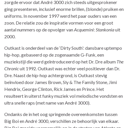
zorgde ervoor dat André 3000 zich steeds uitgesprokener
ging presenteren, inclusief enorme brillen, (blonde) pruiken en
uniforms. In november 1997 werd het paar ouders van een
zoon. De relatie zou de inspiratie vormen voor een groot
aantal nummers op de opvolger van
Acquemini
:
Stankonia
uit
2000.
Outkast is onderdeel van de ‘Dirty South’: dansbare uptempo
hip-hop, gebaseerd op de zogenaamde G-Funk, een
muziekstijl die werd geïntroduceerd op het Dr. Dre album
The
Chronic
uit 1992. Outkast was echter veel positiever dan Dr.
Dre. Naast de hip-hop achtergrond, is Outkast stevig
beïnvloed door James Brown, Sly & The Family Stone, Jimi
Hendrix, George Clinton, Rick James en Prince. Het
resulteert in uiterst funky muziek vol melodische vondsten en
ultra snelle raps (met name van André 3000).
Ondanks de in het oog springende overeenkomsten tussen
Big Boi en André 3000, verschillen ze behoorlijk van elkaar.
Big Boi groeide voornamelijk op in de straten van Atlanta en