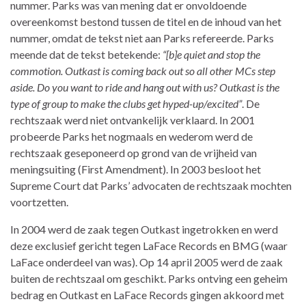
nummer. Parks was van mening dat er onvoldoende
overeenkomst bestond tussen de titel en de inhoud van het
nummer, omdat de tekst niet aan Parks refereerde. Parks
meende dat de tekst betekende:
“[b]e quiet and stop the
commotion. Outkast is coming back out so all other MCs step
aside. Do you want to ride and hang out with us? Outkast is the
type of group to make the clubs get hyped-up/excited”
. De
rechtszaak werd niet ontvankelijk verklaard. In 2001
probeerde Parks het nogmaals en wederom werd de
rechtszaak geseponeerd op grond van de vrijheid van
meningsuiting (First Amendment). In 2003 besloot het
Supreme Court dat Parks’ advocaten de rechtszaak mochten
voortzetten.
In 2004 werd de zaak tegen Outkast ingetrokken en werd
deze exclusief gericht tegen LaFace Records en BMG (waar
LaFace onderdeel van was). Op 14 april 2005 werd de zaak
buiten de rechtszaal om geschikt. Parks ontving een geheim
bedrag en Outkast en LaFace Records gingen akkoord met