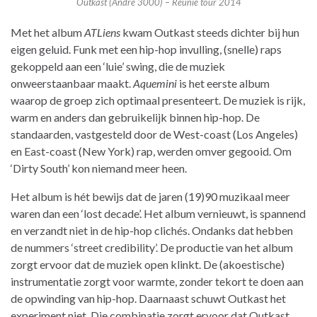
Outkast (André 3000) – Reünie tour 2014
Met het album
ATLiens
kwam Outkast steeds dichter bij hun
eigen geluid. Funk met een hip-hop invulling, (snelle) raps
gekoppeld aan een ‘luie’ swing, die de muziek
onweerstaanbaar maakt.
Aquemini
is het eerste album
waarop de groep zich optimaal presenteert. De muziek is rijk,
warm en anders dan gebruikelijk binnen hip-hop. De
standaarden, vastgesteld door de West-coast (Los Angeles)
en East-coast (New York) rap, werden omver gegooid. Om
‘Dirty South’ kon niemand meer heen.
Het album is hét bewijs dat de jaren (19)90 muzikaal meer
waren dan een ‘lost decade’. Het album vernieuwt, is spannend
en verzandt niet in de hip-hop clichés. Ondanks dat hebben
de nummers ‘street credibility’. De productie van het album
zorgt ervoor dat de muziek open klinkt. De (akoestische)
instrumentatie zorgt voor warmte, zonder tekort te doen aan
de opwinding van hip-hop. Daarnaast schuwt Outkast het
experiment niet. Die combinatie zorgt ervoor dat Outkast