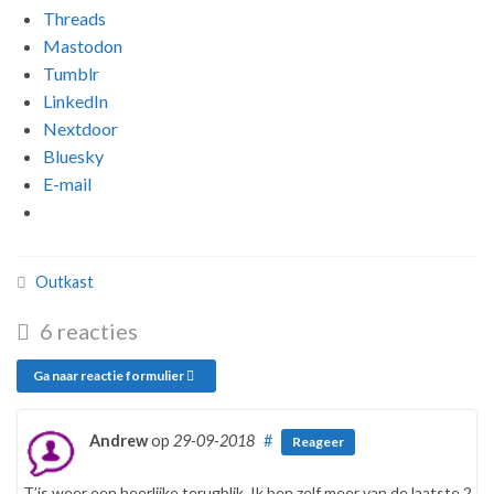
Threads
Mastodon
Tumblr
LinkedIn
Nextdoor
Bluesky
E-mail
Outkast
6 reacties
Ga naar reactie formulier
Andrew
op
29-09-2018
#
Reageer
T’is weer een heerlijke terugblik. Ik ben zelf meer van de laatste 2