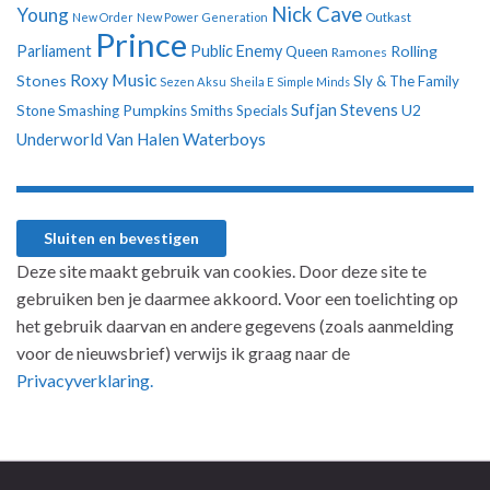
Nick Cave
Young
New Order
New Power Generation
Outkast
Prince
Parliament
Public Enemy
Rolling
Queen
Ramones
Roxy Music
Stones
Sly & The Family
Sezen Aksu
Sheila E
Simple Minds
Sufjan Stevens
U2
Stone
Smashing Pumpkins
Smiths
Specials
Underworld
Van Halen
Waterboys
Deze site maakt gebruik van cookies. Door deze site te
gebruiken ben je daarmee akkoord. Voor een toelichting op
het gebruik daarvan en andere gegevens (zoals aanmelding
voor de nieuwsbrief) verwijs ik graag naar de
Privacyverklaring.