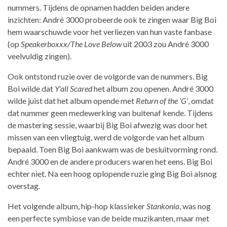
nummers. Tijdens de opnamen hadden beiden andere
inzichten: André 3000 probeerde ook te zingen waar Big Boi
hem waarschuwde voor het verliezen van hun vaste fanbase
(op
Speakerboxxx/The Love Below
uit 2003 zou André 3000
veelvuldig zingen).
Ook ontstond ruzie over de volgorde van de nummers. Big
Boi wilde dat
Y’all Scared
het album zou openen. André 3000
wilde juist dat het album opende met
Return of the ‘G’
, omdat
dat nummer geen medewerking van buitenaf kende. Tijdens
de mastering sessie, waarbij Big Boi afwezig was door het
missen van een vliegtuig, werd de volgorde van het album
bepaald. Toen Big Boi aankwam was de besluitvorming rond.
André 3000 en de andere producers waren het eens. Big Boi
echter niet. Na een hoog oplopende ruzie ging Big Boi alsnog
overstag.
Het volgende album, hip-hop klassieker
Stankonia
, was nog
een perfecte symbiose van de beide muzikanten, maar met