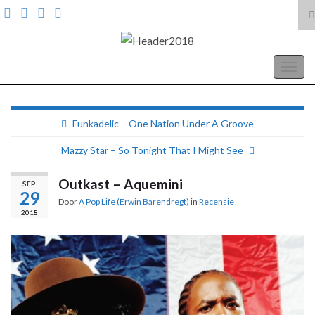
T
z
Search for:
A Pop Life
Togg
navig
Funkadelic – One Nation Under A Groove
Mazzy Star – So Tonight That I Might See
Outkast – Aquemini
SEP
29
Door
A Pop Life (Erwin Barendregt)
in
Recensie
2018