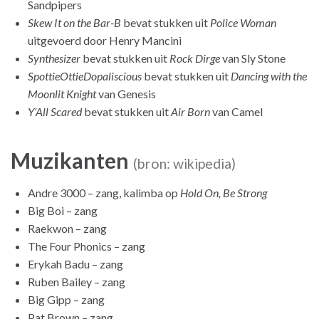
Sandpipers
Skew It on the Bar-B
bevat stukken uit
Police Woman
uitgevoerd door Henry Mancini
Synthesizer
bevat stukken uit
Rock Dirge
van Sly Stone
SpottieOttieDopaliscious
bevat stukken uit
Dancing with the
Moonlit Knight
van Genesis
Y’All Scared
bevat stukken uit
Air Born
van Camel
Muzikanten
(bron: wikipedia)
Andre 3000 – zang, kalimba op
Hold On, Be Strong
Big Boi – zang
Raekwon – zang
The Four Phonics – zang
Erykah Badu – zang
Ruben Bailey – zang
Big Gipp – zang
Pat Brown – zang