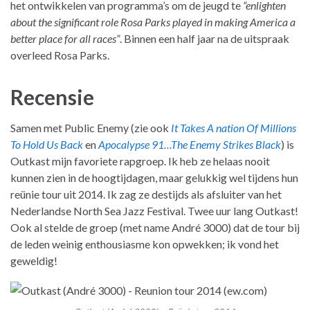
het ontwikkelen van programma’s om de jeugd te
“enlighten
about the significant role Rosa Parks played in making America a
better place for all races”
. Binnen een half jaar na de uitspraak
overleed Rosa Parks.
Recensie
Samen met Public Enemy (zie ook
It Takes A nation Of Millions
To Hold Us Back
en
Apocalypse 91…The Enemy Strikes Black
) is
Outkast mijn favoriete rapgroep. Ik heb ze helaas nooit
kunnen zien in de hoogtijdagen, maar gelukkig wel tijdens hun
reünie tour uit 2014. Ik zag ze destijds als afsluiter van het
Nederlandse North Sea Jazz Festival. Twee uur lang Outkast!
Ook al stelde de groep (met name André 3000) dat de tour bij
de leden weinig enthousiasme kon opwekken; ik vond het
geweldig!