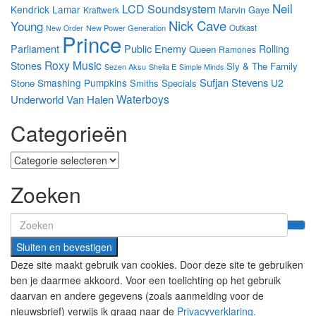
Neil
LCD Soundsystem
Kendrick Lamar
Marvin Gaye
Kraftwerk
Nick Cave
Young
New Power Generation
Outkast
New Order
Prince
Parliament
Public Enemy
Rolling
Queen
Ramones
Roxy Music
Stones
Sly & The Family
Sezen Aksu
Sheila E
Simple Minds
Sufjan Stevens
Smashing Pumpkins
U2
Stone
Smiths
Specials
Waterboys
Underworld
Van Halen
Categorieën
Categorieën
Zoeken
Search
for:
Deze site maakt gebruik van cookies. Door deze site te gebruiken
ben je daarmee akkoord. Voor een toelichting op het gebruik
daarvan en andere gegevens (zoals aanmelding voor de
nieuwsbrief) verwijs ik graag naar de
Privacyverklaring.