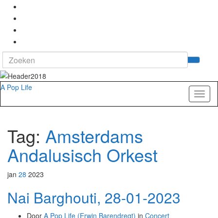
Search
Tog
for:
zoek
A Pop Life
Toggl
naviga
Tag:
Amsterdams
Andalusisch Orkest
jan
28
2023
Nai Barghouti, 28-01-2023
Door
A Pop Life (Erwin Barendregt)
in
Concert