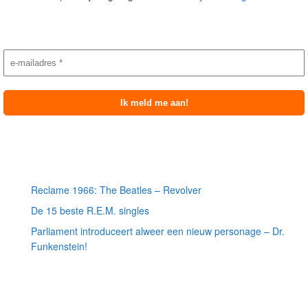
Nieuwsbrief aanmelding
Meest recente berichten
Reclame 1966: The Beatles – Revolver
De 15 beste R.E.M. singles
Parliament introduceert alweer een nieuw personage – Dr.
Funkenstein!
Meest recente recensies