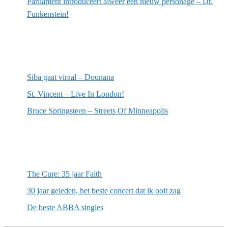
Parliament introduceert alweer een nieuw personage – Dr.
Funkenstein!
Meest recente recensies
Siba gaat viraal – Dounana
St. Vincent – Live In London!
Bruce Springsteen – Streets Of Minneapolis
Willekeurige artikelen
The Cure: 35 jaar Faith
30 jaar geleden, het beste concert dat ik ooit zag
De beste ABBA singles