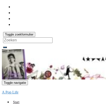
Toggle zoekformulier
Search
for:
Toggle navigatie
A Pop Life
Start