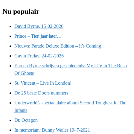
Nu populair
David Byrne, 15-02-2026
Prince – Tien jaar later…
Nieuws: Parade Deluxe Edition – It’s Coming!
Gavin Friday, 24-02-2026
Eno en Byrne schrijven geschiedenis: My Life In The Bush
Of Ghosts
St. Vincent – Live In London!
De 25 beste Doors nummers
Underworld’s spectaculaire album Second Toughest In The
Infants
Dr. Octagon
In memoriam: Bunny Wailer 1947-2021