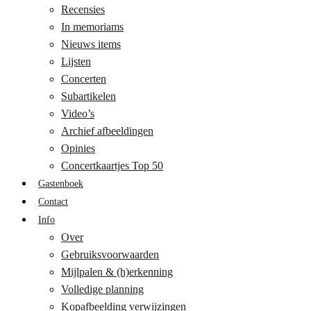
Recensies
In memoriams
Nieuws items
Lijsten
Concerten
Subartikelen
Video’s
Archief afbeeldingen
Opinies
Concertkaartjes Top 50
Gastenboek
Contact
Info
Over
Gebruiksvoorwaarden
Mijlpalen & (h)erkenning
Volledige planning
Kopafbeelding verwijzingen