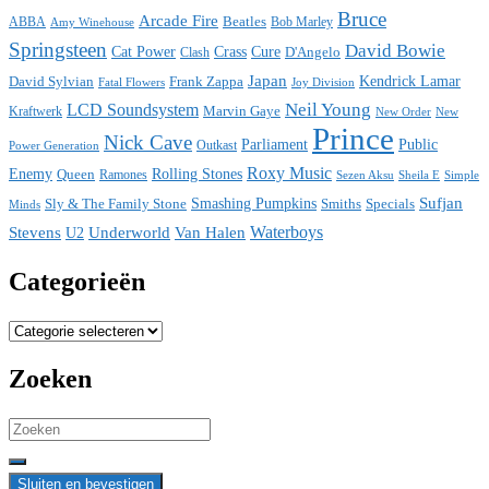
Bruce
Arcade Fire
ABBA
Beatles
Bob Marley
Amy Winehouse
Springsteen
David Bowie
Cat Power
Crass
Cure
D'Angelo
Clash
Japan
David Sylvian
Frank Zappa
Kendrick Lamar
Fatal Flowers
Joy Division
Neil Young
LCD Soundsystem
Kraftwerk
Marvin Gaye
New
New Order
Prince
Nick Cave
Parliament
Public
Power Generation
Outkast
Roxy Music
Enemy
Rolling Stones
Queen
Ramones
Sezen Aksu
Sheila E
Simple
Sufjan
Sly & The Family Stone
Smashing Pumpkins
Smiths
Specials
Minds
Waterboys
Stevens
Underworld
Van Halen
U2
Categorieën
Categorieën
Zoeken
Search
for: