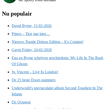
het Spotify icoon hiernaast.
Nu populair
David Byrne, 15-02-2026
Prince – Tien jaar later…
Nieuws: Parade Deluxe Edition – It’s Coming!
Gavin Friday, 24-02-2026
Eno en Byrne schrijven geschiedenis: My Life In The Bush
Of Ghosts
St. Vincent – Live In London!
De 25 beste Doors nummers
Underworld’s spectaculaire album Second Toughest In The
Infants
Dr. Octagon