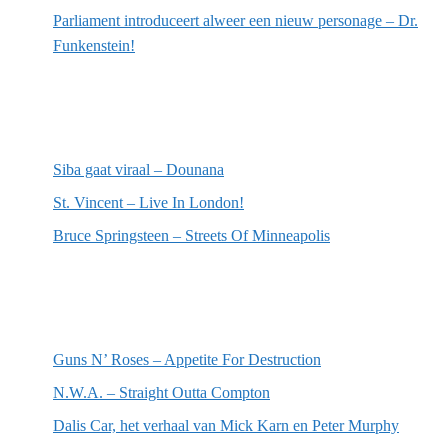
Parliament introduceert alweer een nieuw personage – Dr.
Funkenstein!
Meest recente recensies
Siba gaat viraal – Dounana
St. Vincent – Live In London!
Bruce Springsteen – Streets Of Minneapolis
Willekeurige artikelen
Guns N’ Roses – Appetite For Destruction
N.W.A. – Straight Outta Compton
Dalis Car, het verhaal van Mick Karn en Peter Murphy