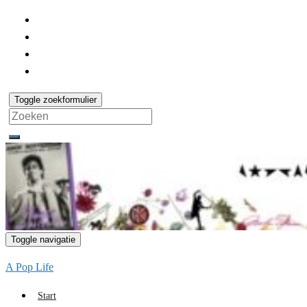
Toggle zoekformulier
Search
for:
Toggle navigatie
A Pop Life
Start