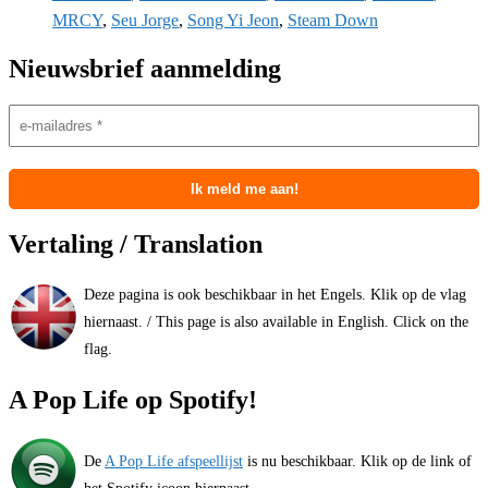
MRCY
,
Seu Jorge
,
Song Yi Jeon
,
Steam Down
Nieuwsbrief aanmelding
Vertaling / Translation
Deze pagina is ook beschikbaar in het Engels. Klik op de vlag
hiernaast. / This page is also available in English. Click on the
flag.
A Pop Life op Spotify!
De
A Pop Life afspeellijst
is nu beschikbaar. Klik op de link of