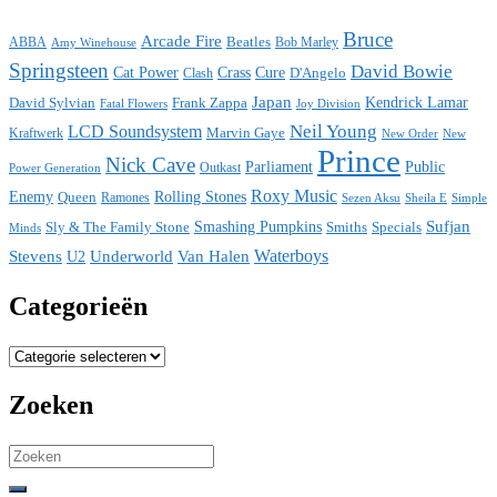
Bruce
Arcade Fire
ABBA
Beatles
Bob Marley
Amy Winehouse
Springsteen
David Bowie
Cat Power
Crass
Cure
D'Angelo
Clash
Japan
David Sylvian
Frank Zappa
Kendrick Lamar
Fatal Flowers
Joy Division
Neil Young
LCD Soundsystem
Kraftwerk
Marvin Gaye
New
New Order
Prince
Nick Cave
Parliament
Public
Power Generation
Outkast
Roxy Music
Enemy
Rolling Stones
Queen
Ramones
Sezen Aksu
Sheila E
Simple
Sufjan
Sly & The Family Stone
Smashing Pumpkins
Smiths
Specials
Minds
Waterboys
Stevens
Underworld
Van Halen
U2
Categorieën
Categorieën
Zoeken
Search
for: