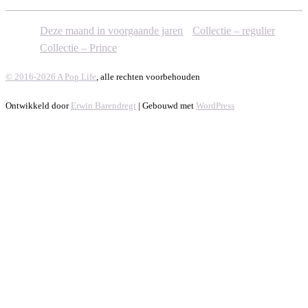
Deze maand in voorgaande jaren
Collectie – regulier
Collectie – Prince
© 2016-2026 A Pop Life
, alle rechten voorbehouden
Ontwikkeld door
Erwin Barendregt
| Gebouwd met
WordPress