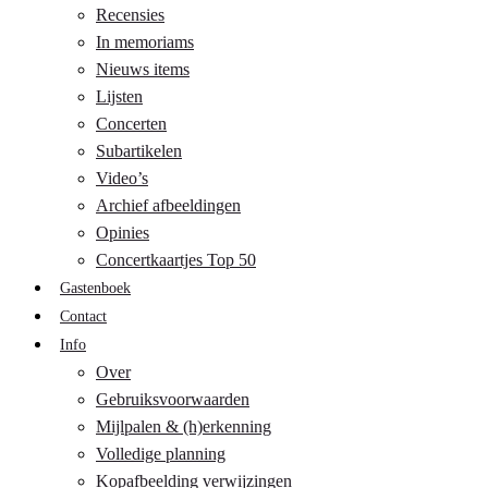
Recensies
In memoriams
Nieuws items
Lijsten
Concerten
Subartikelen
Video’s
Archief afbeeldingen
Opinies
Concertkaartjes Top 50
Gastenboek
Contact
Info
Over
Gebruiksvoorwaarden
Mijlpalen & (h)erkenning
Volledige planning
Kopafbeelding verwijzingen