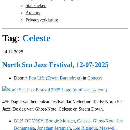
Statistieken
Auteurs
Privacyverklaring
Tag:
Celeste
jul
12
2025
North Sea Jazz Festival, 12-07-2025
Door
A Pop Life (Erwin Barendregt)
in
Concert
4/5: Dag 2 van het leukste festival dat Nederland rijk is: North Sea
Jazz. De dag van Ghost-Note, Celeste en Steam Down.
BLK ODYSSY
,
Boogie Monster
,
Celeste
,
Ghost-Note
,
Joe
Bonamassa
,
Jonathan Jeremiah
,
Lee Ritenour
,
Maxwell
,