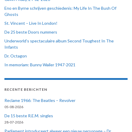
Eno en Byrne schrijven geschiedenis: My Life In The Bush Of
Ghosts
St. Vincent – Live In London!
De 25 beste Doors nummers
Underworld’s spectaculaire album Second Toughest In The
Infants
Dr. Octagon
In memoriam: Bunny Wailer 1947-2021
RECENTE BERICHTEN
Reclame 1966: The Beatles – Revolver
05-08-2026
De 15 beste R.E.M. singles
28-07-2026
Parliament introduceert alweer een nieuw personage – Dr.