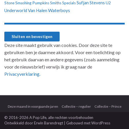
Sufjan Stevens
U2
Stone
Smashing Pumpkins
Smiths
Specials
Underworld
Van Halen
Waterboys
Deze site maakt gebruik van cookies. Door deze site te
gebruiken ben je daarmee akkoord. Voor een toelichting op
het gebruik daarvan en andere gegevens (zoals aanmelding
voor de nieuwsbrief) verwijs ik graag naar de
Privacyverklaring.
Deze maand in voorgaande jaren
Collectie – regulier
Collectie – Prince
© 2016-2026 A Pop Life
, alle rechten voorbehouden
Ontwikkeld door
Erwin Barendregt
| Gebouwd met
WordPress