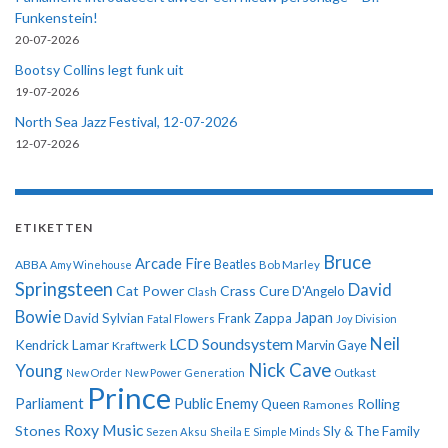
Funkenstein!
20-07-2026
Bootsy Collins legt funk uit
19-07-2026
North Sea Jazz Festival, 12-07-2026
12-07-2026
ETIKETTEN
Bruce
Arcade Fire
ABBA
Beatles
Amy Winehouse
Bob Marley
Springsteen
David
Cat Power
Crass
Cure
D'Angelo
Clash
Bowie
Japan
David Sylvian
Frank Zappa
Fatal Flowers
Joy Division
Neil
LCD Soundsystem
Kendrick Lamar
Kraftwerk
Marvin Gaye
Nick Cave
Young
New Order
New Power Generation
Outkast
Prince
Parliament
Public Enemy
Rolling
Queen
Ramones
Roxy Music
Stones
Sly & The Family
Sezen Aksu
Sheila E
Simple Minds