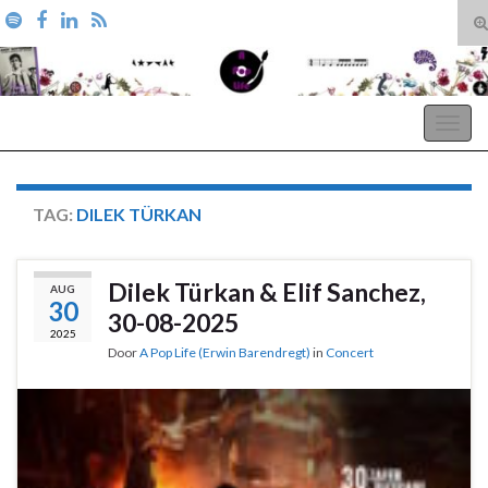
T
zo
Search for:
A Pop Life
Togg
navig
TAG:
DILEK TÜRKAN
Dilek Türkan & Elif Sanchez,
AUG
30
30-08-2025
2025
Door
A Pop Life (Erwin Barendregt)
in
Concert