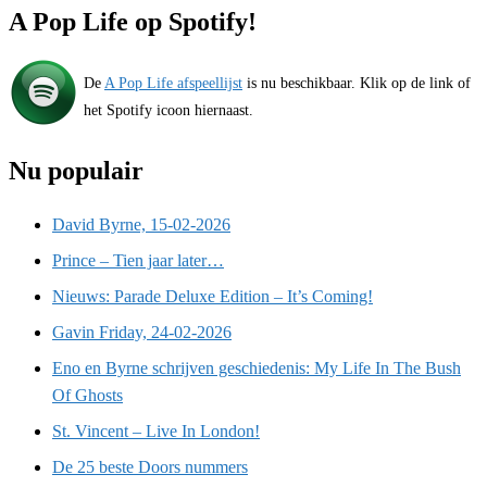
A Pop Life op Spotify!
De
A Pop Life afspeellijst
is nu beschikbaar. Klik op de link of
het Spotify icoon hiernaast.
Nu populair
David Byrne, 15-02-2026
Prince – Tien jaar later…
Nieuws: Parade Deluxe Edition – It’s Coming!
Gavin Friday, 24-02-2026
Eno en Byrne schrijven geschiedenis: My Life In The Bush
Of Ghosts
St. Vincent – Live In London!
De 25 beste Doors nummers