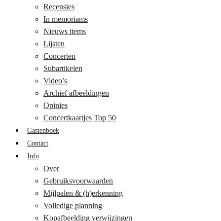
Recensies
In memoriams
Nieuws items
Lijsten
Concerten
Subartikelen
Video’s
Archief afbeeldingen
Opinies
Concertkaartjes Top 50
Gastenboek
Contact
Info
Over
Gebruiksvoorwaarden
Mijlpalen & (h)erkenning
Volledige planning
Kopafbeelding verwijzingen