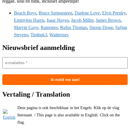
reggae, soul en funk, inclusief afspeellijst!
Beach Boys
,
Bruce Springsteen
,
Darlene Love
,
Elvis Presley
,
Emmylou Harris
,
Isaac Hayes
,
Jacob Miller
,
James Brown
,
Marvin Gaye
,
Ramones
,
Rufus Thomas
,
Snoop Dogg
,
Sufjan
Stevens
,
Timbuk3
,
Waitresses
Nieuwsbrief aanmelding
Vertaling / Translation
Deze pagina is ook beschikbaar in het Engels. Klik op de vlag
hiernaast. / This page is also available in English. Click on the
flag.