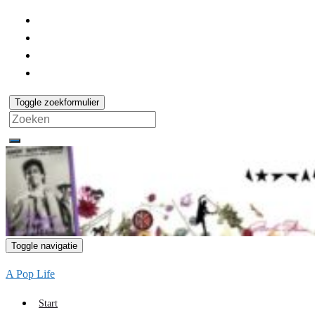
Toggle zoekformulier
Search
for:
Toggle navigatie
A Pop Life
Start