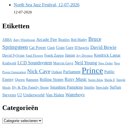
North Sea Jazz Festival, 12-07-2026
12-07-2026
Etiketten
Bruce
Arcade Fire
ABBA
Beatles
Bob Marley
Amy Winehouse
Springsteen
David Bowie
Cat Power
Crass
Cure
D'Angelo
Clash
Japan
David Sylvian
Frank Zappa
Kendrick Lamar
Fatal Flowers
Joy Division
Neil Young
LCD Soundsystem
Kraftwerk
Marvin Gaye
New
New Order
Prince
Nick Cave
Parliament
Public
Power Generation
Outkast
Roxy Music
Enemy
Rolling Stones
Queen
Ramones
Sezen Aksu
Sheila E
Simple
Sufjan
Sly & The Family Stone
Smashing Pumpkins
Smiths
Specials
Minds
Waterboys
Stevens
Underworld
Van Halen
U2
Categorieën
Categorieën