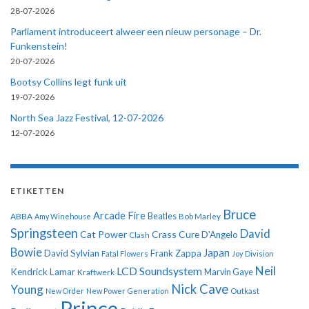
28-07-2026
Parliament introduceert alweer een nieuw personage – Dr.
Funkenstein!
20-07-2026
Bootsy Collins legt funk uit
19-07-2026
North Sea Jazz Festival, 12-07-2026
12-07-2026
ETIKETTEN
Bruce
Arcade Fire
ABBA
Beatles
Amy Winehouse
Bob Marley
Springsteen
David
Cat Power
Crass
Cure
D'Angelo
Clash
Bowie
Japan
David Sylvian
Frank Zappa
Fatal Flowers
Joy Division
Neil
LCD Soundsystem
Kendrick Lamar
Kraftwerk
Marvin Gaye
Nick Cave
Young
New Order
New Power Generation
Outkast
Prince