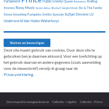
Parliament
Public Enemy
Rolling
Queen
Ramones
Roxy Music
Stones
Sly & The Family
Sezen Aksu
Sheila E
Simple Minds
Sufjan Stevens
U2
Stone
Smashing Pumpkins
Smiths
Specials
Underworld
Van Halen
Waterboys
Deze site maakt gebruik van cookies. Door deze site te
gebruiken ben je daarmee akkoord. Voor een toelichting op
het gebruik daarvan en andere gegevens (zoals aanmelding
voor de nieuwsbrief) verwijs ik graag naar de
Privacyverklaring.
Deze maand in voorgaande jaren
Collectie – regulier
Collectie – Prince