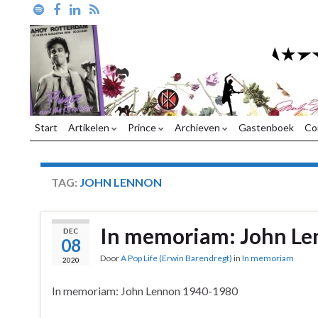
Start
Artikelen
Prince
Archieven
Gastenboek
Co
TAG:
JOHN LENNON
In memoriam: John L
DEC
08
Door
A Pop Life (Erwin Barendregt)
in
In memoriam
2020
In memoriam: John Lennon 1940-1980