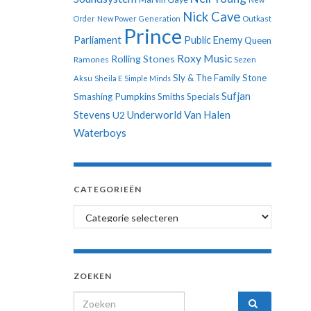
Nick Cave
Order
New Power Generation
Outkast
Prince
Parliament
Public Enemy
Queen
Roxy Music
Rolling Stones
Ramones
Sezen
Sly & The Family Stone
Aksu
Sheila E
Simple Minds
Sufjan
Smashing Pumpkins
Smiths
Specials
Stevens
Underworld
Van Halen
U2
Waterboys
CATEGORIEËN
Categorieën
ZOEKEN
Search for: