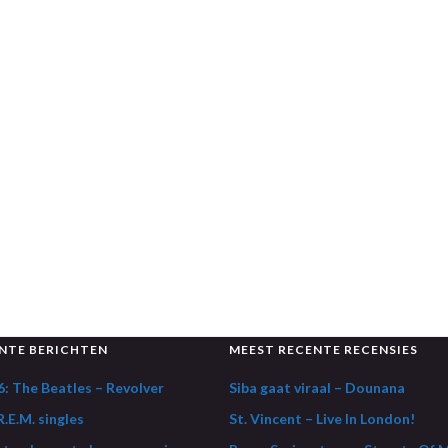
NTE BERICHTEN
MEEST RECENTE RECENSIES
: The Beatles – Revolver
Siba gaat viraal – Dounana
.E.M. singles
St. Vincent – Live In London!