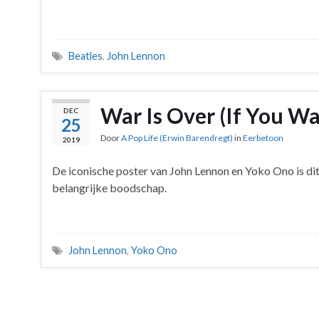
Beatles
,
John Lennon
War Is Over (If You Wa
DEC
25
Door
A Pop Life (Erwin Barendregt)
in
Eerbetoon
2019
De iconische poster van John Lennon en Yoko Ono is dit
belangrijke boodschap.
John Lennon
,
Yoko Ono