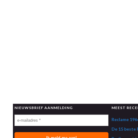
NIEUWSBRIEF AANMELDING
MEEST RECE
Reclame 1966
De 15 beste R