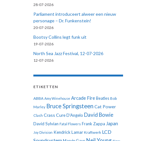
28-07-2026
Parliament introduceert alweer een nieuw
personage – Dr. Funkenstein!
20-07-2026
Bootsy Collins legt funk uit
19-07-2026
North Sea Jazz Festival, 12-07-2026
12-07-2026
ETIKETTEN
Arcade Fire
ABBA
Beatles
Amy Winehouse
Bob
Bruce Springsteen
Cat Power
Marley
David Bowie
Crass
Cure
D'Angelo
Clash
Japan
David Sylvian
Frank Zappa
Fatal Flowers
LCD
Kendrick Lamar
Kraftwerk
Joy Division
Neil Young
Soundsystem
Marvin Gaye
New