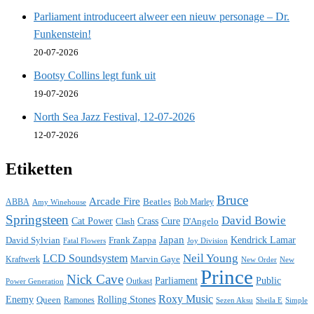
Parliament introduceert alweer een nieuw personage – Dr.
Funkenstein!
20-07-2026
Bootsy Collins legt funk uit
19-07-2026
North Sea Jazz Festival, 12-07-2026
12-07-2026
Etiketten
Bruce
Arcade Fire
ABBA
Beatles
Bob Marley
Amy Winehouse
Springsteen
David Bowie
Cat Power
Crass
Cure
D'Angelo
Clash
Japan
David Sylvian
Frank Zappa
Kendrick Lamar
Fatal Flowers
Joy Division
Neil Young
LCD Soundsystem
Kraftwerk
Marvin Gaye
New
New Order
Prince
Nick Cave
Parliament
Public
Power Generation
Outkast
Roxy Music
Enemy
Rolling Stones
Queen
Ramones
Sezen Aksu
Sheila E
Simple