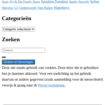
Sufjan
Sly & The Family Stone
Smashing Pumpkins
Smiths
Specials
Minds
Waterboys
Stevens
Underworld
Van Halen
U2
Categorieën
Categorieën
Zoeken
Search
for:
Deze site maakt gebruik van cookies. Door deze site te gebruiken
ben je daarmee akkoord. Voor een toelichting op het gebruik
daarvan en andere gegevens (zoals aanmelding voor de nieuwsbrief)
verwijs ik graag naar de
Privacyverklaring.
Nieuwsbrief aanmelding