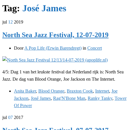
Tag:
José James
jul
12
2019
North Sea Jazz Festival, 12-07-2019
Door
A Pop Life (Erwin Barendregt)
in
Concert
4/5: Dag 1 van het leukste festival dat Nederland rijk is: North Sea
Jazz. De dag van Blood Orange, Joe Jackson en The Internet.
Anita Baker
,
Blood Orange
,
Braxton Cook
,
Internet
,
Joe
Jackson
,
José James
,
Rag'N'Bone Man
,
Ranky Tanky
,
Tower
Of Power
jul
07
2017