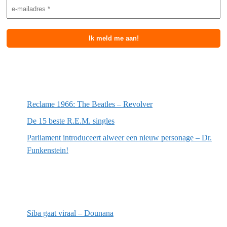
Meest recente berichten
Reclame 1966: The Beatles – Revolver
De 15 beste R.E.M. singles
Parliament introduceert alweer een nieuw personage – Dr.
Funkenstein!
Meest recente recensies
Siba gaat viraal – Dounana