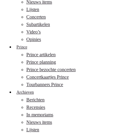
Nieuws items
Lijsten
Concerten
Subartikelen
Video’s
Opinies
Prince
Prince artikelen
Prince planning
Prince bezochte concerten
Concertkaartjes Prince
Tourbanners Prince
Archieven
Berichten
Recensies
In memoriams
Nieuws items
Lijsten