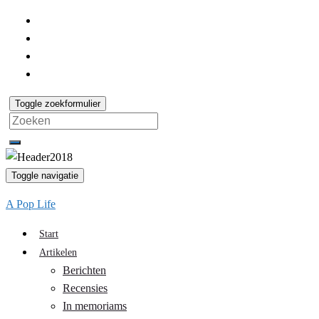
Toggle zoekformulier
Search
for:
Toggle navigatie
A Pop Life
Start
Artikelen
Berichten
Recensies
In memoriams