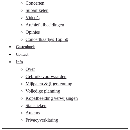
Concerten
Subartikelen
Video’s
Archief afbeeldingen
Opinies
Concertkaartjes Top 50
Gastenboek
Contact
Info
Over
Gebruiksvoorwaarden
Mijlpalen & (h)erkenning
Volledige planning
Kopafbeelding verwijzingen
Statistieken
Auteurs
Privacyverklaring