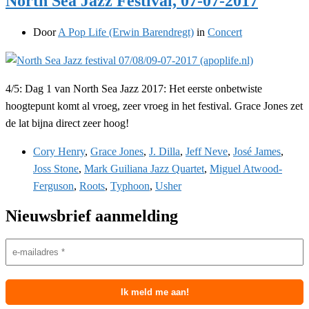
North Sea Jazz Festival, 07-07-2017
Door
A Pop Life (Erwin Barendregt)
in
Concert
4/5: Dag 1 van North Sea Jazz 2017: Het eerste onbetwiste
hoogtepunt komt al vroeg, zeer vroeg in het festival. Grace Jones zet
de lat bijna direct zeer hoog!
Cory Henry
,
Grace Jones
,
J. Dilla
,
Jeff Neve
,
José James
,
Joss Stone
,
Mark Guiliana Jazz Quartet
,
Miguel Atwood-
Ferguson
,
Roots
,
Typhoon
,
Usher
Nieuwsbrief aanmelding