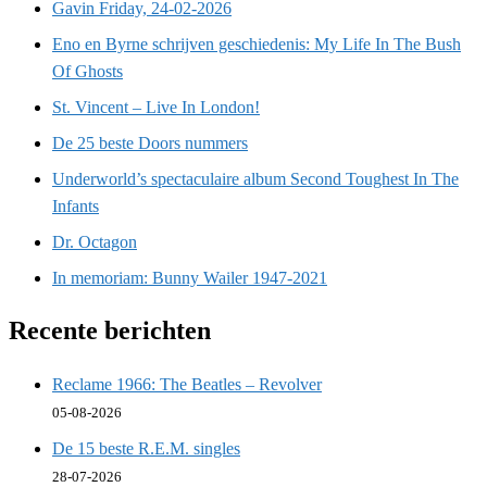
Gavin Friday, 24-02-2026
Eno en Byrne schrijven geschiedenis: My Life In The Bush
Of Ghosts
St. Vincent – Live In London!
De 25 beste Doors nummers
Underworld’s spectaculaire album Second Toughest In The
Infants
Dr. Octagon
In memoriam: Bunny Wailer 1947-2021
Recente berichten
Reclame 1966: The Beatles – Revolver
05-08-2026
De 15 beste R.E.M. singles
28-07-2026