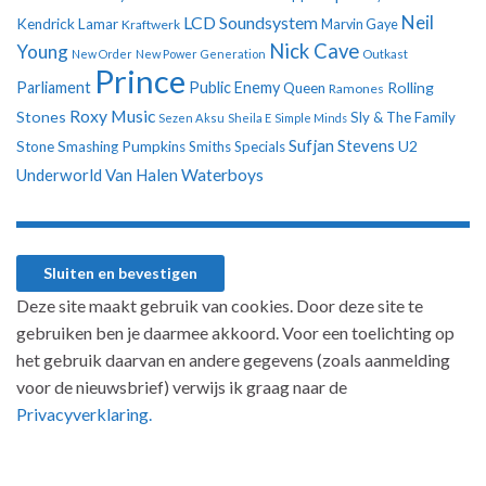
Neil
LCD Soundsystem
Kendrick Lamar
Kraftwerk
Marvin Gaye
Nick Cave
Young
New Order
New Power Generation
Outkast
Prince
Parliament
Public Enemy
Rolling
Queen
Ramones
Roxy Music
Stones
Sly & The Family
Sezen Aksu
Sheila E
Simple Minds
Sufjan Stevens
U2
Stone
Smashing Pumpkins
Smiths
Specials
Underworld
Van Halen
Waterboys
Deze site maakt gebruik van cookies. Door deze site te
gebruiken ben je daarmee akkoord. Voor een toelichting op
het gebruik daarvan en andere gegevens (zoals aanmelding
voor de nieuwsbrief) verwijs ik graag naar de
Privacyverklaring.