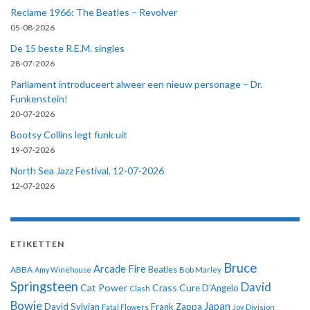
Reclame 1966: The Beatles – Revolver
05-08-2026
De 15 beste R.E.M. singles
28-07-2026
Parliament introduceert alweer een nieuw personage – Dr.
Funkenstein!
20-07-2026
Bootsy Collins legt funk uit
19-07-2026
North Sea Jazz Festival, 12-07-2026
12-07-2026
ETIKETTEN
Bruce
Arcade Fire
ABBA
Beatles
Amy Winehouse
Bob Marley
Springsteen
David
Cat Power
Crass
Cure
D'Angelo
Clash
Bowie
Japan
David Sylvian
Frank Zappa
Fatal Flowers
Joy Division