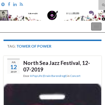
T
zo
Search for:
A Pop Life
Togg
navig
TAG:
TOWER OF POWER
North Sea Jazz Festival, 12-
JUL
12
07-2019
2019
Door
A Pop Life (Erwin Barendregt)
in
Concert