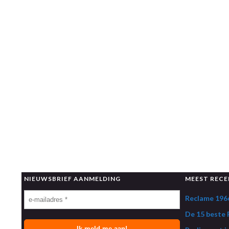
NIEUWSBRIEF AANMELDING
MEEST RECE
Reclame 1966
De 15 beste R