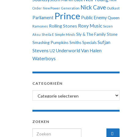
Nick Cave
Order
New Power Generation
Outkast
Prince
Parliament
Public Enemy
Queen
Roxy Music
Rolling Stones
Ramones
Sezen
Sly & The Family Stone
Aksu
Sheila E
Simple Minds
Sufjan
Smashing Pumpkins
Smiths
Specials
Stevens
Underworld
Van Halen
U2
Waterboys
CATEGORIEËN
Categorieën
ZOEKEN
Search for: