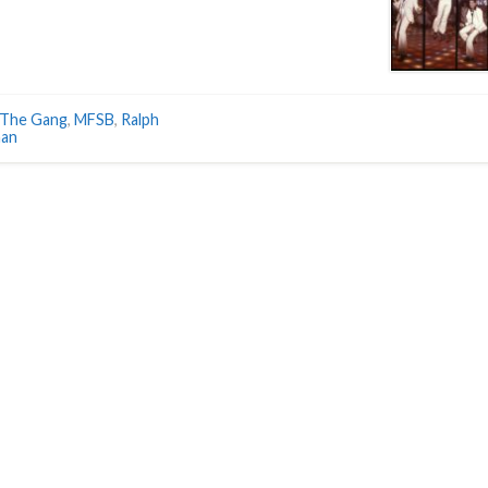
 The Gang
,
MFSB
,
Ralph
man