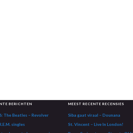
NTE BERICHTEN
MEEST RECENTE RECENSIES
: The Beatles – Revolver
Siba gaat viraal – Dounana
.E.M. singles
St. Vincent – Live In London!