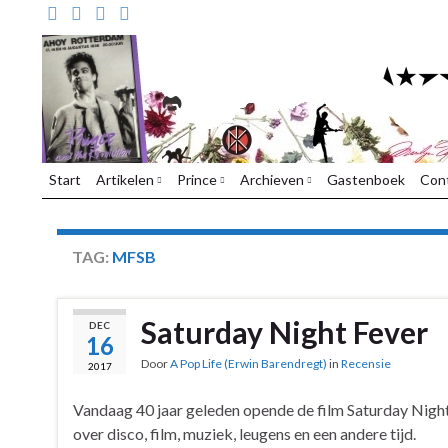
Start
Artikelen
Prince
Archieven
Gastenboek
Con
TAG:
MFSB
Saturday Night Fever
DEC
16
Door
A Pop Life (Erwin Barendregt)
in
Recensie
2017
Vandaag 40 jaar geleden opende de film Saturday Night
over disco, film, muziek, leugens en een andere tijd.