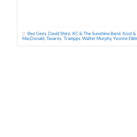
Bee Gees
,
David Shire
,
KC & The Sunshine Band
,
Kool &
MacDonald
,
Tavares
,
Trampps
,
Walter Murphy
,
Yvonne Elli