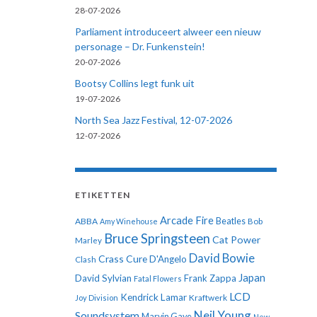
28-07-2026
Parliament introduceert alweer een nieuw
personage – Dr. Funkenstein!
20-07-2026
Bootsy Collins legt funk uit
19-07-2026
North Sea Jazz Festival, 12-07-2026
12-07-2026
ETIKETTEN
Arcade Fire
ABBA
Beatles
Amy Winehouse
Bob
Bruce Springsteen
Cat Power
Marley
David Bowie
Crass
Cure
D'Angelo
Clash
Japan
David Sylvian
Frank Zappa
Fatal Flowers
LCD
Kendrick Lamar
Kraftwerk
Joy Division
Neil Young
Soundsystem
Marvin Gaye
New