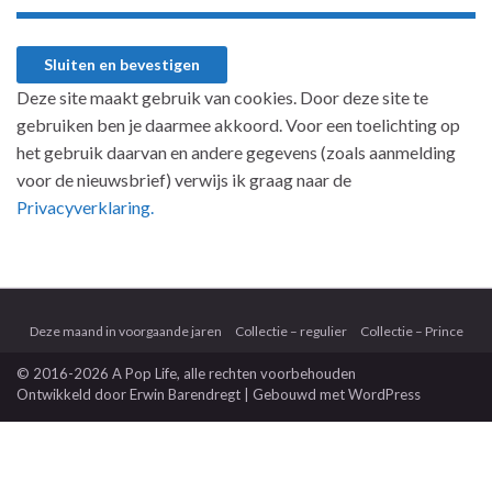
Deze site maakt gebruik van cookies. Door deze site te
gebruiken ben je daarmee akkoord. Voor een toelichting op
het gebruik daarvan en andere gegevens (zoals aanmelding
voor de nieuwsbrief) verwijs ik graag naar de
Privacyverklaring.
Deze maand in voorgaande jaren
Collectie – regulier
Collectie – Prince
© 2016-2026 A Pop Life
, alle rechten voorbehouden
Ontwikkeld door
Erwin Barendregt
| Gebouwd met
WordPress