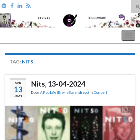
T
zo
Search for:
A Pop Life
Togg
navig
TAG:
NITS
Nits, 13-04-2024
APR
13
Door
A Pop Life (Erwin Barendregt)
in
Concert
2024