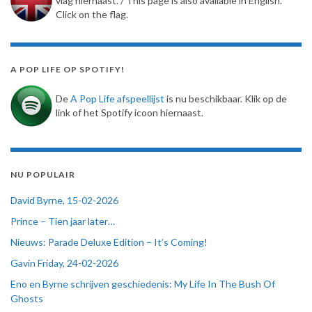
vlag hiernaast. / This page is also available in English.
Click on the flag.
A POP LIFE OP SPOTIFY!
De
A Pop Life afspeellijst
is nu beschikbaar. Klik op de
link of het Spotify icoon hiernaast.
NU POPULAIR
David Byrne, 15-02-2026
Prince – Tien jaar later…
Nieuws: Parade Deluxe Edition – It’s Coming!
Gavin Friday, 24-02-2026
Eno en Byrne schrijven geschiedenis: My Life In The Bush Of
Ghosts