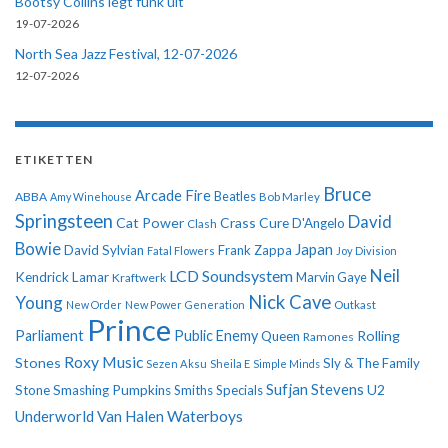
Bootsy Collins legt funk uit
19-07-2026
North Sea Jazz Festival, 12-07-2026
12-07-2026
ETIKETTEN
Bruce
Arcade Fire
ABBA
Beatles
Amy Winehouse
Bob Marley
Springsteen
David
Cat Power
Crass
Cure
D'Angelo
Clash
Bowie
Japan
David Sylvian
Frank Zappa
Fatal Flowers
Joy Division
Neil
LCD Soundsystem
Kendrick Lamar
Kraftwerk
Marvin Gaye
Nick Cave
Young
New Order
New Power Generation
Outkast
Prince
Parliament
Public Enemy
Rolling
Queen
Ramones
Roxy Music
Stones
Sly & The Family
Sezen Aksu
Sheila E
Simple Minds
Sufjan Stevens
U2
Stone
Smashing Pumpkins
Smiths
Specials
Underworld
Van Halen
Waterboys