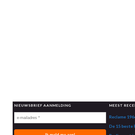
NIEUWSBRIEF AANMELDING
MEEST RECE
Reclame 1966
De 15 beste R