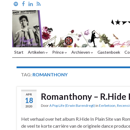
Start
Artikelen
Prince
Archieven
Gastenboek
Co
TAG:
ROMANTHONY
Romanthony – R.Hide I
APR
18
Door
A Pop Life (Erwin Barendregt)
in
Eerbetoon
,
Recensi
2020
Het verhaal over het album R.Hide In Plain Site van Ro
de veel te korte carrière van de originele dance produce