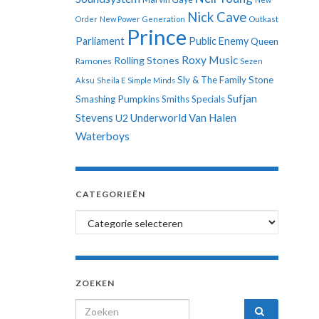
Nick Cave
Order
New Power Generation
Outkast
Prince
Parliament
Public Enemy
Queen
Roxy Music
Rolling Stones
Ramones
Sezen
Sly & The Family Stone
Aksu
Sheila E
Simple Minds
Sufjan
Smashing Pumpkins
Smiths
Specials
Stevens
Underworld
Van Halen
U2
Waterboys
CATEGORIEËN
Categorieën
ZOEKEN
Search for: