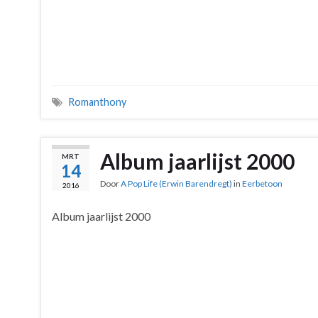
Romanthony
Album jaarlijst 2000
MRT
14
Door
A Pop Life (Erwin Barendregt)
in
Eerbetoon
2016
Album jaarlijst 2000