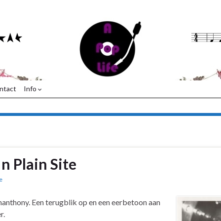
ntact
Info
n Plain Site
e
manthony. Een terugblik op en een eerbetoon aan
r.