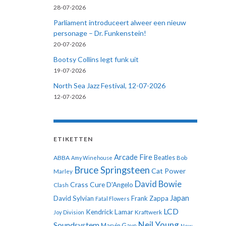
28-07-2026
Parliament introduceert alweer een nieuw
personage – Dr. Funkenstein!
20-07-2026
Bootsy Collins legt funk uit
19-07-2026
North Sea Jazz Festival, 12-07-2026
12-07-2026
ETIKETTEN
Arcade Fire
ABBA
Beatles
Amy Winehouse
Bob
Bruce Springsteen
Cat Power
Marley
David Bowie
Crass
Cure
D'Angelo
Clash
Japan
David Sylvian
Frank Zappa
Fatal Flowers
LCD
Kendrick Lamar
Kraftwerk
Joy Division
Neil Young
Soundsystem
Marvin Gaye
New