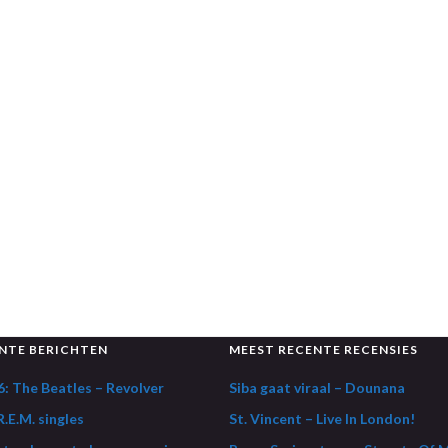
NTE BERICHTEN
MEEST RECENTE RECENSIES
: The Beatles – Revolver
Siba gaat viraal – Dounana
.E.M. singles
St. Vincent – Live In London!