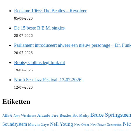
Reclame 1966: The Beatles – Revolver
05-08-2026
De 15 beste R.E.M. singles
28-07-2026
Parliament introduceert alweer een nieuw personage – Dr. Funk
20-07-2026
Bootsy Collins legt funk uit
19-07-2026
North Sea Jazz Festival, 12-07-2026
12-07-2026
Etiketten
Bruce Springstee
Arcade Fire
ABBA
Beatles
Bob Marley
Amy Winehouse
Nic
Neil Young
Soundsystem
Marvin Gaye
New Power Generation
New Order