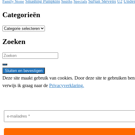
Sufjan Stevens
Under
Family Stone
Smashing Pumpkins
Smiths
Specials
U2
Categorieën
Categorieën
Zoeken
Search
for:
Deze site maakt gebruik van cookies. Door deze site te gebruiken be
verwijs ik graag naar de
Privacyverklaring.
Nieuwsbrief aanmelding