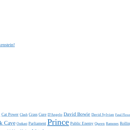
enstein!
n
David Bowie
Cat Power
Crass
Cure
D'Angelo
David Sylvian
Clash
Fatal Flow
Prince
k Cave
Parliament
Public Enemy
Rolli
Queen
Ramones
Outkast