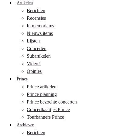
Artikelen
Berichten
Recensies
In memoriams
Nieuws items
Lijsten
Concerten
Subartikelen
Video’s
Opinies
Prince
Prince artikelen
Prince planning
Prince bezochte concerten
Concertkaartjes Prince
Tourbanners Prince
Archieven
Berichten