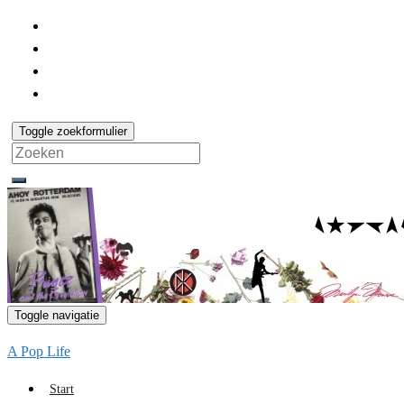
Toggle zoekformulier
Search
for:
Toggle navigatie
A Pop Life
Start