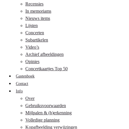
Recensies
In memoriams
Nieuws items
Lijsten
Concerten
Subartikelen
Video’s
Archief afbeeldingen
Opinies
Concertkaartjes Top 50
Gastenboek
Contact
Info
Over
Gebruiksvoorwaarden
Mijlpalen & (h)erkenning
Volledige planning
Kopafbeelding verwijzingen