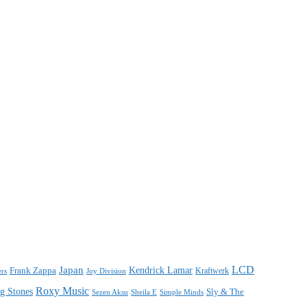
LCD
Japan
Frank Zappa
Kendrick Lamar
Kraftwerk
ers
Joy Division
Roxy Music
ng Stones
Sly & The
Sezen Aksu
Sheila E
Simple Minds