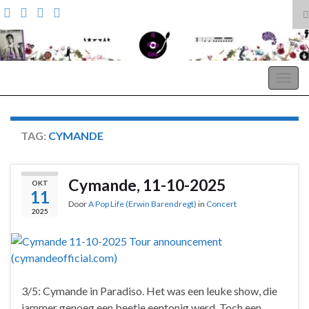
T
z
Search for:
A Pop Life
Togg
navig
TAG:
CYMANDE
Cymande, 11-10-2025
OKT
11
Door
A Pop Life (Erwin Barendregt)
in
Concert
2025
3/5: Cymande in Paradiso. Het was een leuke show, die
jammer genoeg een beetje eentonig werd. Toch een