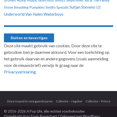
Stones
Sly & The Family
Sezen Aksu
Sheila E
Simple Minds
Sufjan Stevens
U2
Stone
Smashing Pumpkins
Smiths
Specials
Underworld
Van Halen
Waterboys
Deze site maakt gebruik van cookies. Door deze site te
gebruiken ben je daarmee akkoord. Voor een toelichting op
het gebruik daarvan en andere gegevens (zoals aanmelding
voor de nieuwsbrief) verwijs ik graag naar de
Privacyverklaring.
Deze maand in voorgaande jaren
Collectie – regulier
Collectie – Prince
© 2016-2026 A Pop Life
, alle rechten voorbehouden
Ontwikkeld door
Erwin Barendregt
| Gebouwd met
WordPress