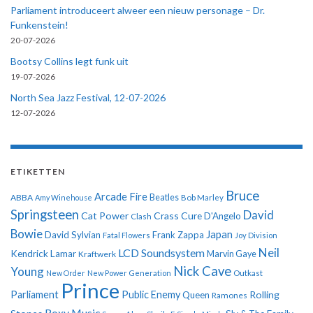
Parliament introduceert alweer een nieuw personage – Dr.
Funkenstein!
20-07-2026
Bootsy Collins legt funk uit
19-07-2026
North Sea Jazz Festival, 12-07-2026
12-07-2026
ETIKETTEN
Bruce
Arcade Fire
ABBA
Beatles
Amy Winehouse
Bob Marley
Springsteen
David
Cat Power
Crass
Cure
D'Angelo
Clash
Bowie
Japan
David Sylvian
Frank Zappa
Fatal Flowers
Joy Division
Neil
LCD Soundsystem
Kendrick Lamar
Kraftwerk
Marvin Gaye
Nick Cave
Young
New Order
New Power Generation
Outkast
Prince
Parliament
Public Enemy
Rolling
Queen
Ramones
Roxy Music