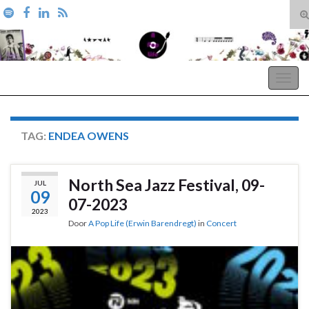
T
zo
Search for:
A Pop Life
Togg
navig
TAG:
ENDEA OWENS
North Sea Jazz Festival, 09-
JUL
09
07-2023
2023
Door
A Pop Life (Erwin Barendregt)
in
Concert