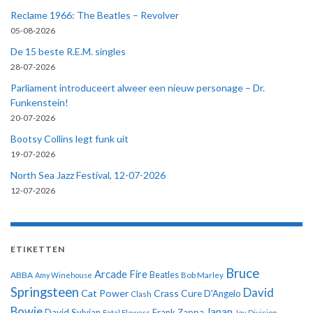
Reclame 1966: The Beatles – Revolver
05-08-2026
De 15 beste R.E.M. singles
28-07-2026
Parliament introduceert alweer een nieuw personage – Dr.
Funkenstein!
20-07-2026
Bootsy Collins legt funk uit
19-07-2026
North Sea Jazz Festival, 12-07-2026
12-07-2026
ETIKETTEN
Bruce
Arcade Fire
ABBA
Beatles
Amy Winehouse
Bob Marley
Springsteen
David
Cat Power
Crass
Cure
D'Angelo
Clash
Bowie
Japan
David Sylvian
Frank Zappa
Fatal Flowers
Joy Division