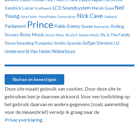
Neil
LCD Soundsystem
Kendrick Lamar
Kraftwerk
Marvin Gaye
Nick Cave
Young
New Order
New Power Generation
Outkast
Prince
Parliament
Public Enemy
Rolling
Queen
Ramones
Roxy Music
Stones
Sly & The Family
Sezen Aksu
Sheila E
Simple Minds
Sufjan Stevens
U2
Stone
Smashing Pumpkins
Smiths
Specials
Underworld
Van Halen
Waterboys
Deze site maakt gebruik van cookies. Door deze site te
gebruiken ben je daarmee akkoord. Voor een toelichting op
het gebruik daarvan en andere gegevens (zoals aanmelding
voor de nieuwsbrief) verwijs ik graag naar de
Privacyverklaring.