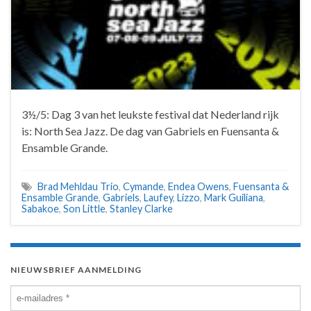
3½/5: Dag 3 van het leukste festival dat Nederland rijk
is: North Sea Jazz. De dag van Gabriels en Fuensanta &
Ensamble Grande.
Brad Mehldau Trio
,
Cymande
,
Endea Owens
,
Fuensanta &
Ensamble Grande
,
Gabriels
,
Laufey
,
Lizzo
,
Mark Guiliana
,
Sabakoe
,
Son Little
,
Stanley Clarke
NIEUWSBRIEF AANMELDING