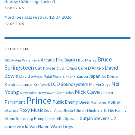
Bootsy Collins legt funk uit
19-07-2026
North Sea Jazz Festival, 12-07-2026
12-07-2026
ETIKETTEN
Bruce
Arcade Fire
ABBA
Beatles
Amy Winehouse
Bob Marley
Springsteen
David
Cat Power
Crass
Cure
D'Angelo
Clash
Bowie
Japan
David Sylvian
Frank Zappa
Fatal Flowers
Joy Division
Neil
LCD Soundsystem
Kendrick Lamar
Kraftwerk
Marvin Gaye
Nick Cave
Young
New Order
New Power Generation
Outkast
Prince
Parliament
Public Enemy
Rolling
Queen
Ramones
Roxy Music
Stones
Sly & The Family
Sezen Aksu
Sheila E
Simple Minds
Sufjan Stevens
U2
Stone
Smashing Pumpkins
Smiths
Specials
Underworld
Van Halen
Waterboys