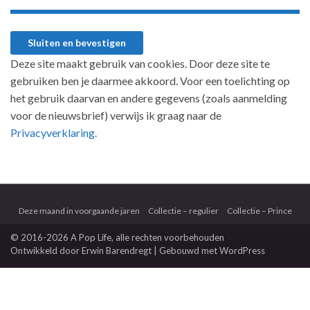
Deze site maakt gebruik van cookies. Door deze site te
gebruiken ben je daarmee akkoord. Voor een toelichting op
het gebruik daarvan en andere gegevens (zoals aanmelding
voor de nieuwsbrief) verwijs ik graag naar de
Privacyverklaring.
Deze maand in voorgaande jaren
Collectie – regulier
Collectie – Prince
© 2016-2026 A Pop Life
, alle rechten voorbehouden
Ontwikkeld door
Erwin Barendregt
| Gebouwd met
WordPress