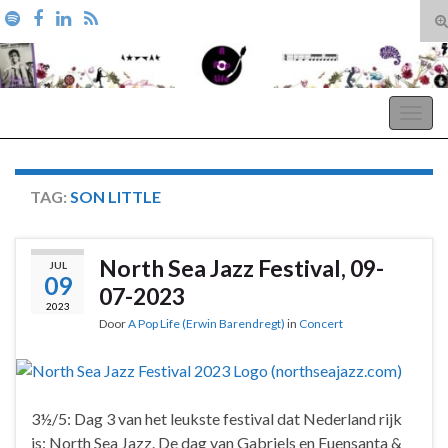
T
zo
Search for:
A Pop Life
Togg
navig
TAG:
SON LITTLE
North Sea Jazz Festival, 09-
JUL
09
07-2023
2023
Door
A Pop Life (Erwin Barendregt)
in
Concert
3½/5: Dag 3 van het leukste festival dat Nederland rijk
is: North Sea Jazz. De dag van Gabriels en Fuensanta &