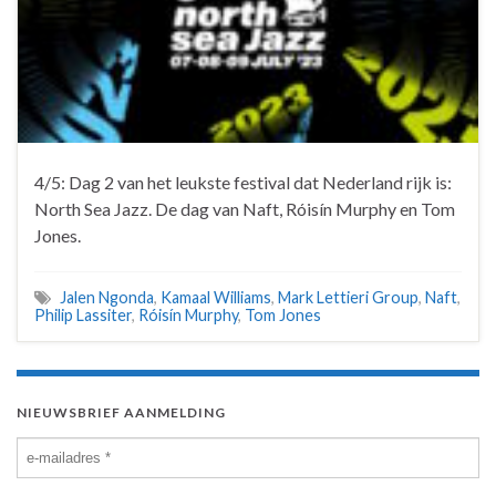
4/5: Dag 2 van het leukste festival dat Nederland rijk is:
North Sea Jazz. De dag van Naft, Róisín Murphy en Tom
Jones.
Jalen Ngonda
,
Kamaal Williams
,
Mark Lettieri Group
,
Naft
,
Philip Lassiter
,
Róisín Murphy
,
Tom Jones
NIEUWSBRIEF AANMELDING