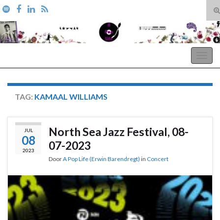
T
zo
Search for:
A Pop Life
Togg
navig
TAG:
KAMAAL WILLIAMS
North Sea Jazz Festival, 08-
JUL
08
07-2023
2023
Door
A Pop Life (Erwin Barendregt)
in
Concert