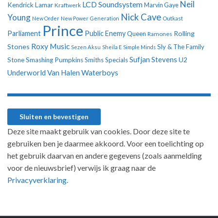
Neil
LCD Soundsystem
Kendrick Lamar
Kraftwerk
Marvin Gaye
Nick Cave
Young
New Order
New Power Generation
Outkast
Prince
Parliament
Public Enemy
Rolling
Queen
Ramones
Roxy Music
Stones
Sly & The Family
Sezen Aksu
Sheila E
Simple Minds
Sufjan Stevens
U2
Stone
Smashing Pumpkins
Smiths
Specials
Underworld
Van Halen
Waterboys
Deze site maakt gebruik van cookies. Door deze site te
gebruiken ben je daarmee akkoord. Voor een toelichting op
het gebruik daarvan en andere gegevens (zoals aanmelding
voor de nieuwsbrief) verwijs ik graag naar de
Privacyverklaring.