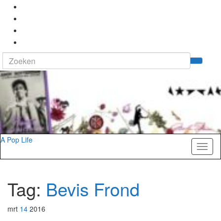
Search
Tog
for:
zoek
A Pop Life
Toggl
naviga
Tag:
Bevis Frond
mrt
14
2016