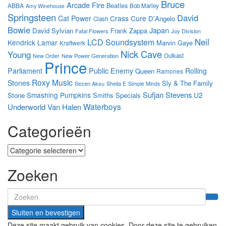
Bruce
Arcade Fire
Beatles
ABBA
Bob Marley
Amy Winehouse
Springsteen
David
Cat Power
Crass
Cure
D'Angelo
Clash
Bowie
Japan
David Sylvian
Frank Zappa
Fatal Flowers
Joy Division
Neil
LCD Soundsystem
Kendrick Lamar
Marvin Gaye
Kraftwerk
Nick Cave
Young
New Power Generation
Outkast
New Order
Prince
Parliament
Public Enemy
Rolling
Queen
Ramones
Roxy Music
Stones
Sly & The Family
Sezen Aksu
Sheila E
Simple Minds
Sufjan Stevens
Smashing Pumpkins
U2
Stone
Smiths
Specials
Waterboys
Underworld
Van Halen
Categorieën
Categorieën
Zoeken
Search
for:
Deze site maakt gebruik van cookies. Door deze site te gebruiken