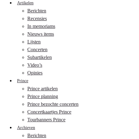
Artikelen
Berichten
Recensies
In memoriams
Nieuws items
Lijsten
Concerten
Subartikelen
Video’s
Opinies
Prince
Prince artikelen
Prince planning
Prince bezochte concerten
Concertkaartjes Prince
Tourbanners Prince
Archieven
Berichten