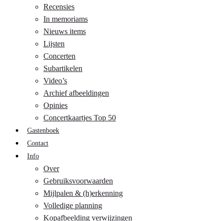
Recensies
In memoriams
Nieuws items
Lijsten
Concerten
Subartikelen
Video’s
Archief afbeeldingen
Opinies
Concertkaartjes Top 50
Gastenboek
Contact
Info
Over
Gebruiksvoorwaarden
Mijlpalen & (h)erkenning
Volledige planning
Kopafbeelding verwijzingen