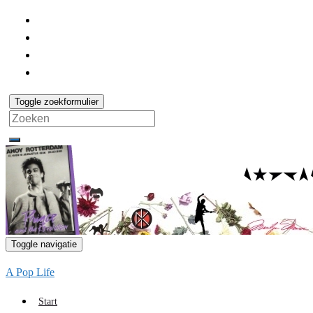
Toggle zoekformulier
Search
for:
Toggle navigatie
A Pop Life
Start