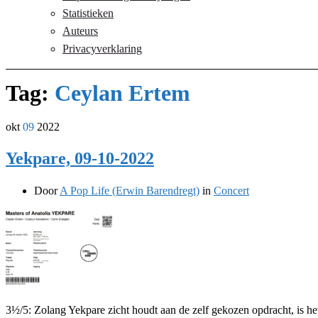
Statistieken
Auteurs
Privacyverklaring
Tag:
Ceylan Ertem
okt
09
2022
Yekpare, 09-10-2022
Door
A Pop Life (Erwin Barendregt)
in
Concert
3½/5: Zolang Yekpare zicht houdt aan de zelf gekozen opdracht, is h