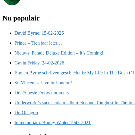
Nu populair
David Byrne, 15-02-2026
Prince – Tien jaar later…
Nieuws: Parade Deluxe Edition – It’s Coming!
Gavin Friday, 24-02-2026
Eno en Byrne schrijven geschiedenis: My Life In The Bush Of
St. Vincent – Live In London!
De 25 beste Doors nummers
Underworld’s spectaculaire album Second Toughest In The Inf
Dr. Octagon
In memoriam: Bunny Wailer 1947-2021