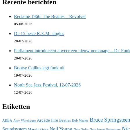
Recente berichten
Reclame 1966: The Beatles – Revolver
05-08-2026
De 15 beste R.E.M. singles
28-07-2026
Parliament introduceert alweer een nieuw personage – Dr. Funk
20-07-2026
Bootsy Collins legt funk uit
19-07-2026
North Sea Jazz Festival, 12-07-2026
12-07-2026
Etiketten
Bruce Springstee
Arcade Fire
ABBA
Beatles
Bob Marley
Amy Winehouse
Nic
Neil Young
Soundsystem
Marvin Gaye
New Power Generation
New Order