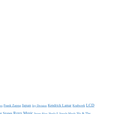
LCD
Japan
Frank Zappa
Kendrick Lamar
Kraftwerk
ers
Joy Division
Roxy Music
ng Stones
Sly & The
Sezen Aksu
Sheila E
Simple Minds