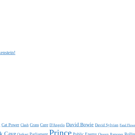
enstein!
n
David Bowie
Cat Power
Crass
Cure
D'Angelo
David Sylvian
Clash
Fatal Flow
Prince
k Cave
Parliament
Public Enemy
Rolli
Queen
Ramones
Outkast