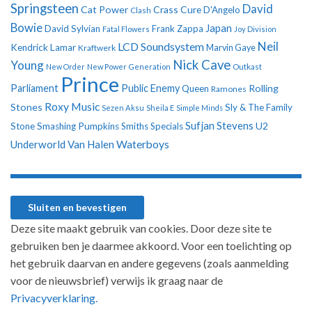
Springsteen
David
Cat Power
Crass
Cure
D'Angelo
Clash
Bowie
Japan
David Sylvian
Frank Zappa
Fatal Flowers
Joy Division
Neil
LCD Soundsystem
Kendrick Lamar
Kraftwerk
Marvin Gaye
Nick Cave
Young
New Order
New Power Generation
Outkast
Prince
Parliament
Public Enemy
Rolling
Queen
Ramones
Roxy Music
Stones
Sly & The Family
Sezen Aksu
Sheila E
Simple Minds
Sufjan Stevens
U2
Stone
Smashing Pumpkins
Smiths
Specials
Underworld
Van Halen
Waterboys
Deze site maakt gebruik van cookies. Door deze site te
gebruiken ben je daarmee akkoord. Voor een toelichting op
het gebruik daarvan en andere gegevens (zoals aanmelding
voor de nieuwsbrief) verwijs ik graag naar de
Privacyverklaring.