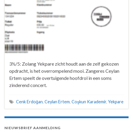
3½/5: Zolang Yekpare zicht houdt aan de zelf gekozen
opdracht, is het overrompelend mooi. Zangeres Ceylan
Ertem speelt de overtuigende hoofdrol in een soms
zinderend concert.
Cenk Erdoğan
,
Ceylan Ertem
,
Coşkun Karademir
,
Yekpare
NIEUWSBRIEF AANMELDING