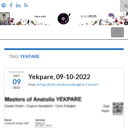
T
zo
Search for:
A Pop Life
Togg
navig
TAG:
YEKPARE
Yekpare, 09-10-2022
OKT
09
Door
A Pop Life (Erwin Barendregt)
in
Concert
2022