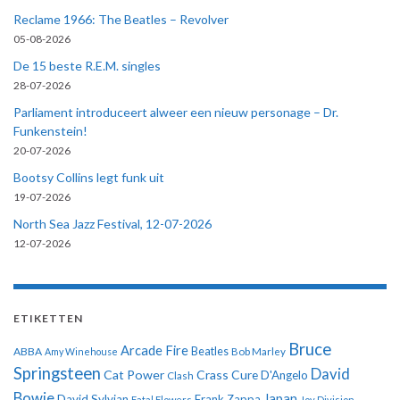
Reclame 1966: The Beatles – Revolver
05-08-2026
De 15 beste R.E.M. singles
28-07-2026
Parliament introduceert alweer een nieuw personage – Dr.
Funkenstein!
20-07-2026
Bootsy Collins legt funk uit
19-07-2026
North Sea Jazz Festival, 12-07-2026
12-07-2026
ETIKETTEN
Bruce
Arcade Fire
ABBA
Beatles
Amy Winehouse
Bob Marley
Springsteen
David
Cat Power
Crass
Cure
D'Angelo
Clash
Bowie
Japan
David Sylvian
Frank Zappa
Fatal Flowers
Joy Division