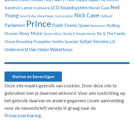
Neil
LCD Soundsystem
Kendrick Lamar
Kraftwerk
Marvin Gaye
Nick Cave
Young
New Order
New Power Generation
Outkast
Prince
Parliament
Public Enemy
Rolling
Queen
Ramones
Roxy Music
Stones
Sly & The Family
Sezen Aksu
Sheila E
Simple Minds
Sufjan Stevens
U2
Stone
Smashing Pumpkins
Smiths
Specials
Underworld
Van Halen
Waterboys
Deze site maakt gebruik van cookies. Door deze site te
gebruiken ben je daarmee akkoord. Voor een toelichting op
het gebruik daarvan en andere gegevens (zoals aanmelding
voor de nieuwsbrief) verwijs ik graag naar de
Privacyverklaring.