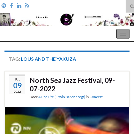
T
zo
Search for:
A Pop Life
Togg
navig
TAG:
LOUS AND THE YAKUZA
North Sea Jazz Festival, 09-
JUL
09
07-2022
2022
Door
A Pop Life (Erwin Barendregt)
in
Concert