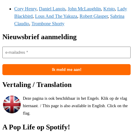
Cory Henry
,
Daniel Lanois
,
John McLaughlin
,
Kristo
,
Lady
Blackbird
,
Lous And The Yakuza
,
Robert Glasper
,
Sabrina
Claudio
,
Trombone Shorty
Nieuwsbrief aanmelding
Vertaling / Translation
Deze pagina is ook beschikbaar in het Engels. Klik op de vlag
hiernaast. / This page is also available in English. Click on the
flag.
A Pop Life op Spotify!