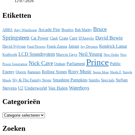
12-07-2026
Etiketten
Bruce
Arcade Fire
ABBA
Beatles
Bob Marley
Amy Winehouse
Springsteen
David Bowie
Cat Power
Crass
Cure
D'Angelo
Clash
Japan
David Sylvian
Frank Zappa
Kendrick Lamar
Fatal Flowers
Joy Division
Neil Young
LCD Soundsystem
Kraftwerk
Marvin Gaye
New
New Order
Prince
Nick Cave
Parliament
Public
Power Generation
Outkast
Roxy Music
Enemy
Rolling Stones
Queen
Ramones
Sezen Aksu
Sheila E
Simple
Sufjan
Sly & The Family Stone
Smashing Pumpkins
Smiths
Specials
Minds
Waterboys
Stevens
Underworld
Van Halen
U2
Categorieën
Categorieën
Zoeken