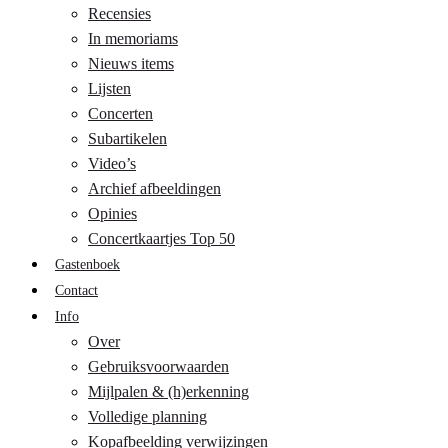
Recensies
In memoriams
Nieuws items
Lijsten
Concerten
Subartikelen
Video’s
Archief afbeeldingen
Opinies
Concertkaartjes Top 50
Gastenboek
Contact
Info
Over
Gebruiksvoorwaarden
Mijlpalen & (h)erkenning
Volledige planning
Kopafbeelding verwijzingen