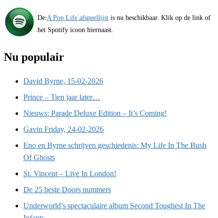
De
A Pop Life afspeellijst
is nu beschikbaar. Klik op de link of
het Spotify icoon hiernaast.
Nu populair
David Byrne, 15-02-2026
Prince – Tien jaar later…
Nieuws: Parade Deluxe Edition – It’s Coming!
Gavin Friday, 24-02-2026
Eno en Byrne schrijven geschiedenis: My Life In The Bush
Of Ghosts
St. Vincent – Live In London!
De 25 beste Doors nummers
Underworld’s spectaculaire album Second Toughest In The
Infants