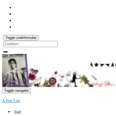
Toggle zoekformulier
Search
for:
Toggle navigatie
A Pop Life
Start