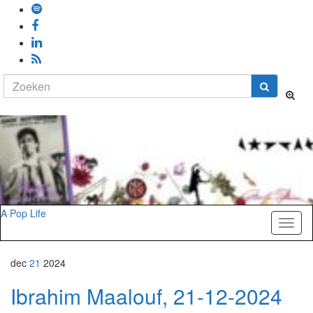
Search
Toggl
for:
zoekfo
A Pop Life
Toggl
naviga
dec
21
2024
Ibrahim Maalouf, 21-12-2024