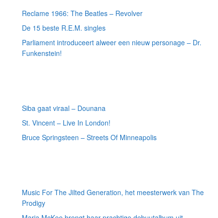
Reclame 1966: The Beatles – Revolver
De 15 beste R.E.M. singles
Parliament introduceert alweer een nieuw personage – Dr.
Funkenstein!
Meest recente recensies
Siba gaat viraal – Dounana
St. Vincent – Live In London!
Bruce Springsteen – Streets Of Minneapolis
Willekeurige artikelen
Music For The Jilted Generation, het meesterwerk van The
Prodigy
Maria McKee brengt haar prachtige debuutalbum uit