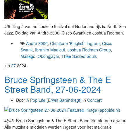
4/5: Dag 2 van het leukste festival dat Nederland rijk is: North Sea
Jazz. De dag van André 3000, Cisco Swank en Joshua Redman.
Andre 3000
,
Christone 'Kingfish' Ingram
,
Cisco
Swank
,
Ibrahim Maalouf
,
Joshua Redman Group
,
Masego
,
Obongjayar
,
Thee Sacred Souls
jun
27
2024
Bruce Springsteen & The E
Street Band, 27-06-2024
Door
A Pop Life (Erwin Barendregt)
in
Concert
4½/5: Bruce Springsteen & The E Street Band triomfeerde alweer.
Alle muzikale middelen werden ingezet voor het maximale