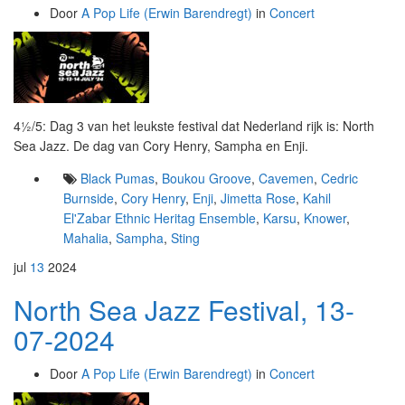
Door
A Pop Life (Erwin Barendregt)
in
Concert
4½/5: Dag 3 van het leukste festival dat Nederland rijk is: North
Sea Jazz. De dag van Cory Henry, Sampha en Enji.
Black Pumas
,
Boukou Groove
,
Cavemen
,
Cedric
Burnside
,
Cory Henry
,
Enji
,
Jimetta Rose
,
Kahil
El'Zabar Ethnic Heritag Ensemble
,
Karsu
,
Knower
,
Mahalia
,
Sampha
,
Sting
jul
13
2024
North Sea Jazz Festival, 13-
07-2024
Door
A Pop Life (Erwin Barendregt)
in
Concert