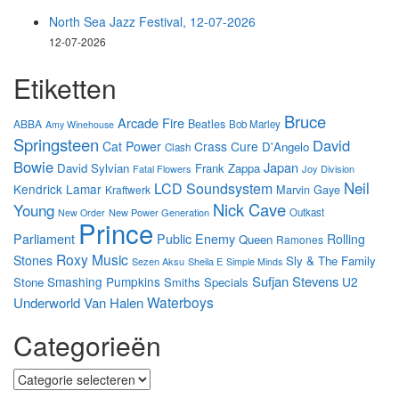
North Sea Jazz Festival, 12-07-2026
12-07-2026
Etiketten
Bruce
Arcade Fire
Beatles
ABBA
Bob Marley
Amy Winehouse
Springsteen
David
Cat Power
Crass
Cure
D'Angelo
Clash
Bowie
Japan
David Sylvian
Frank Zappa
Fatal Flowers
Joy Division
Neil
LCD Soundsystem
Kendrick Lamar
Marvin Gaye
Kraftwerk
Nick Cave
Young
New Power Generation
Outkast
New Order
Prince
Parliament
Public Enemy
Rolling
Queen
Ramones
Roxy Music
Stones
Sly & The Family
Sezen Aksu
Sheila E
Simple Minds
Sufjan Stevens
Smashing Pumpkins
U2
Stone
Smiths
Specials
Waterboys
Underworld
Van Halen
Categorieën
Categorieën