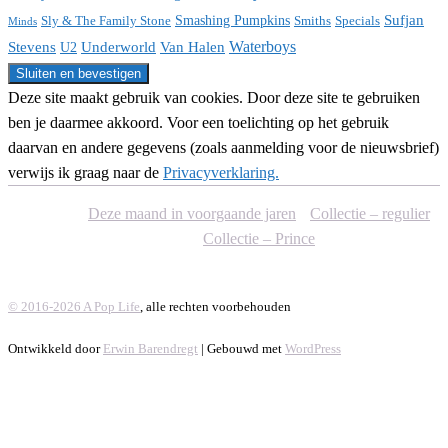
Sufjan
Sly & The Family Stone
Smashing Pumpkins
Smiths
Specials
Minds
Waterboys
Stevens
Underworld
Van Halen
U2
Deze site maakt gebruik van cookies. Door deze site te gebruiken
ben je daarmee akkoord. Voor een toelichting op het gebruik
daarvan en andere gegevens (zoals aanmelding voor de nieuwsbrief)
verwijs ik graag naar de
Privacyverklaring.
Deze maand in voorgaande jaren
Collectie – regulier
Collectie – Prince
© 2016-2026 A Pop Life
, alle rechten voorbehouden
Ontwikkeld door
Erwin Barendregt
| Gebouwd met
WordPress