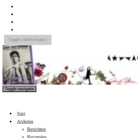
Toggle zoekformulier
Search
for:
Toggle navigatie
A Pop Life
Start
Artikelen
Berichten
Recensies