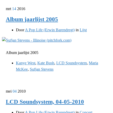
mrt
14
2016
Album jaarlijst 2005
Door
A Pop Life (Erwin Barendregt)
in
Lijst
Album jaarlijst 2005
Kanye West
,
Kate Bush
,
LCD Soundsystem
,
Maria
McKee
,
Sufjan Stevens
mei
04
2010
LCD Soundsystem, 04-05-2010
Door
A Pop Life (Erwin Barendregt)
in
Concert