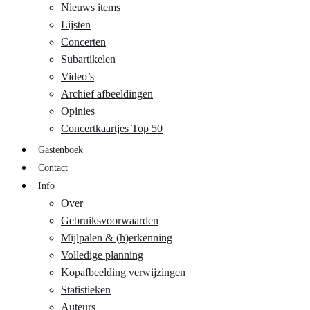
Nieuws items
Lijsten
Concerten
Subartikelen
Video’s
Archief afbeeldingen
Opinies
Concertkaartjes Top 50
Gastenboek
Contact
Info
Over
Gebruiksvoorwaarden
Mijlpalen & (h)erkenning
Volledige planning
Kopafbeelding verwijzingen
Statistieken
Auteurs