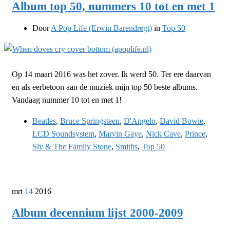
Album top 50, nummers 10 tot en met 1
Door
A Pop Life (Erwin Barendregt)
in
Top 50
Op 14 maart 2016 was het zover. Ik werd 50. Ter ere daarvan
en als eerbetoon aan de muziek mijn top 50 beste albums.
Vandaag nummer 10 tot en met 1!
Beatles
,
Bruce Springsteen
,
D'Angelo
,
David Bowie
,
LCD Soundsystem
,
Marvin Gaye
,
Nick Cave
,
Prince
,
Sly & The Family Stone
,
Smiths
,
Top 50
mrt
14
2016
Album decennium lijst 2000-2009