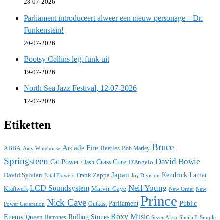
28-07-2026
Parliament introduceert alweer een nieuw personage – Dr.
Funkenstein!
20-07-2026
Bootsy Collins legt funk uit
19-07-2026
North Sea Jazz Festival, 12-07-2026
12-07-2026
Etiketten
Bruce
Arcade Fire
ABBA
Beatles
Bob Marley
Amy Winehouse
Springsteen
David Bowie
Cat Power
Crass
Cure
D'Angelo
Clash
Japan
David Sylvian
Frank Zappa
Kendrick Lamar
Fatal Flowers
Joy Division
Neil Young
LCD Soundsystem
Kraftwerk
Marvin Gaye
New
New Order
Prince
Nick Cave
Parliament
Public
Power Generation
Outkast
Roxy Music
Enemy
Rolling Stones
Queen
Ramones
Sezen Aksu
Sheila E
Simple