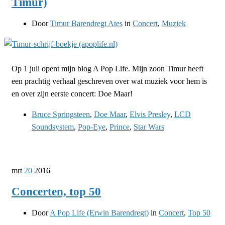
Timur)
Door
Timur Barendregt Ates
in
Concert
,
Muziek
Op 1 juli opent mijn blog A Pop Life. Mijn zoon Timur heeft
een prachtig verhaal geschreven over wat muziek voor hem is
en over zijn eerste concert: Doe Maar!
Bruce Springsteen
,
Doe Maar
,
Elvis Presley
,
LCD
Soundsystem
,
Pop-Eye
,
Prince
,
Star Wars
mrt
20
2016
Concerten, top 50
Door
A Pop Life (Erwin Barendregt)
in
Concert
,
Top 50