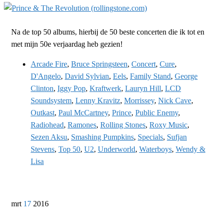
Na de top 50 albums, hierbij de 50 beste concerten die ik tot en
met mijn 50e verjaardag heb gezien!
Arcade Fire
,
Bruce Springsteen
,
Concert
,
Cure
,
D'Angelo
,
David Sylvian
,
Eels
,
Family Stand
,
George
Clinton
,
Iggy Pop
,
Kraftwerk
,
Lauryn Hill
,
LCD
Soundsystem
,
Lenny Kravitz
,
Morrissey
,
Nick Cave
,
Outkast
,
Paul McCartney
,
Prince
,
Public Enemy
,
Radiohead
,
Ramones
,
Rolling Stones
,
Roxy Music
,
Sezen Aksu
,
Smashing Pumpkins
,
Specials
,
Sufjan
Stevens
,
Top 50
,
U2
,
Underworld
,
Waterboys
,
Wendy &
Lisa
mrt
17
2016