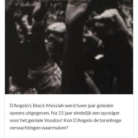
D’Angelo’s Black Messiah werd twee jaar geleden
opeens uitgegeven. Na 15 jaar eindelijk een opvolger
voor het geniale Voodoo! Kon D’Angelo de torenhoge
verwachtingen waarmaken?