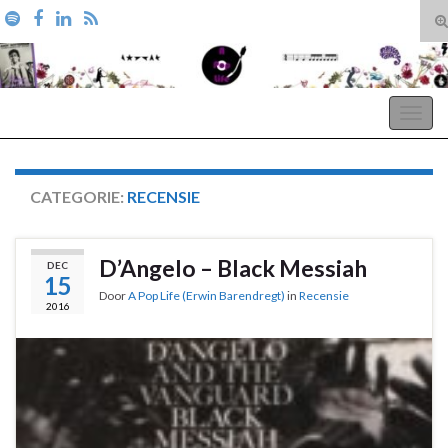
T
zo
Search for:
A Pop Life
Togg
navig
CATEGORIE:
RECENSIE
D’Angelo – Black Messiah
DEC
15
Door
A Pop Life (Erwin Barendregt)
in
Recensie
2016