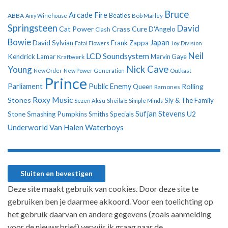
Bruce
Arcade Fire
ABBA
Beatles
Amy Winehouse
Bob Marley
Springsteen
David
Cat Power
Crass
Cure
D'Angelo
Clash
Bowie
Japan
David Sylvian
Frank Zappa
Fatal Flowers
Joy Division
Neil
LCD Soundsystem
Kendrick Lamar
Kraftwerk
Marvin Gaye
Nick Cave
Young
New Order
New Power Generation
Outkast
Prince
Parliament
Public Enemy
Rolling
Queen
Ramones
Roxy Music
Stones
Sly & The Family
Sezen Aksu
Sheila E
Simple Minds
Sufjan Stevens
U2
Stone
Smashing Pumpkins
Smiths
Specials
Underworld
Van Halen
Waterboys
Deze site maakt gebruik van cookies. Door deze site te
gebruiken ben je daarmee akkoord. Voor een toelichting op
het gebruik daarvan en andere gegevens (zoals aanmelding
voor de nieuwsbrief) verwijs ik graag naar de