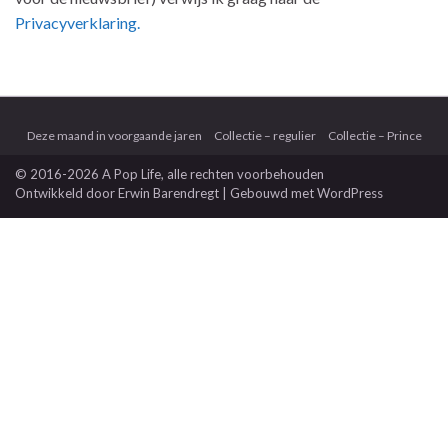
Privacyverklaring.
Deze maand in voorgaande jaren
Collectie – regulier
Collectie – Prince
© 2016-2026 A Pop Life
, alle rechten voorbehouden
Ontwikkeld door
Erwin Barendregt
| Gebouwd met
WordPress