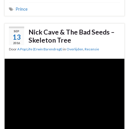
Prince
Nick Cave & The Bad Seeds –
SEP
13
Skeleton Tree
2016
Door
A Pop Life (Erwin Barendregt)
in
Overlijden
,
Recensie