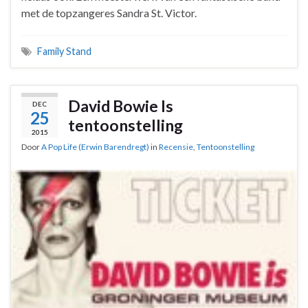
met de topzangeres Sandra St. Victor.
Family Stand
David Bowie Is
DEC
25
tentoonstelling
2015
Door
A Pop Life (Erwin Barendregt)
in
Recensie
,
Tentoonstelling