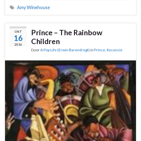
Amy Winehouse
Prince – The Rainbow
OKT
16
Children
2016
Door
A Pop Life (Erwin Barendregt)
in
Prince
,
Recensie