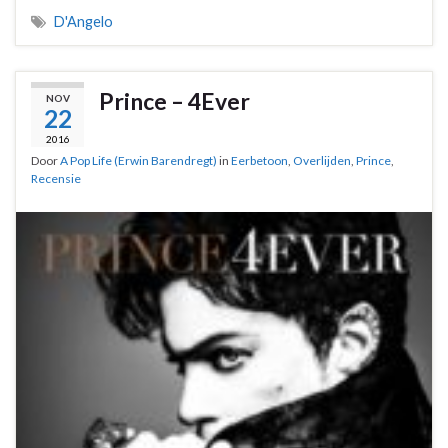
D'Angelo
Prince – 4Ever
NOV
22
2016
Door
A Pop Life (Erwin Barendregt)
in
Eerbetoon
,
Overlijden
,
Prince
,
Recensie