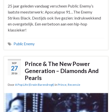
25 jaar geleden vandaag verscheen Public Enemy’s
laatste meesterwerk: Apocalypse 91…The Enemy
Strikes Black. Destijds ook live gezien: indrukwekkend
en overgetelijk. Een eerbetoon aan een hip-hop
klassieker!
Public Enemy
Prince & The New Power
SEP
27
Generation – Diamonds And
2016
Pearls
Door
A Pop Life (Erwin Barendregt)
in
Prince
,
Recensie