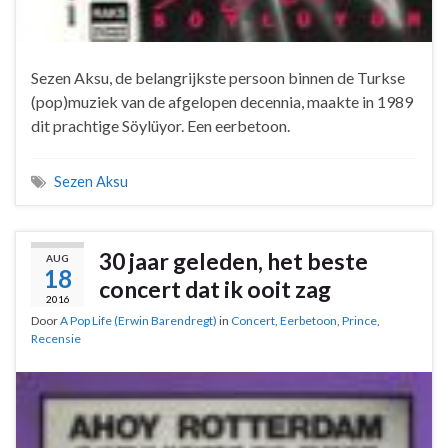
Sezen Aksu, de belangrijkste persoon binnen de Turkse
(pop)muziek van de afgelopen decennia, maakte in 1989
dit prachtige Söylüyor. Een eerbetoon.
Sezen Aksu
30 jaar geleden, het beste
AUG
18
concert dat ik ooit zag
2016
Door
A Pop Life (Erwin Barendregt)
in
Concert
,
Eerbetoon
,
Prince
,
Recensie